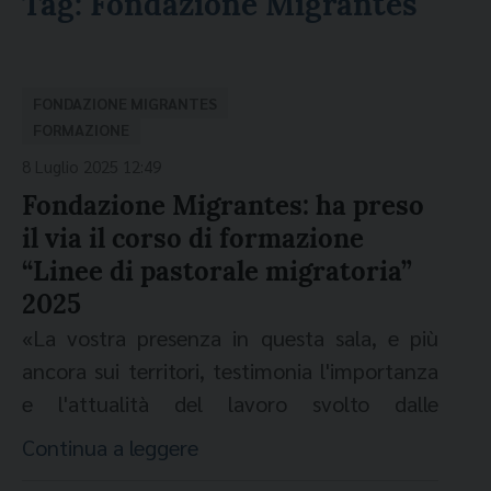
Tag:
Fondazione Migrantes
FONDAZIONE MIGRANTES
FORMAZIONE
8 Luglio 2025 12:49
Fondazione Migrantes: ha preso
il via il corso di formazione
“Linee di pastorale migratoria”
2025
«La vostra presenza in questa sala, e più
ancora sui territori, testimonia l'importanza
e l'attualità del lavoro svolto dalle
Migrantes». Così mons. Pierpaolo Felicolo,
Continua a leggere
direttore generale della Fondazione