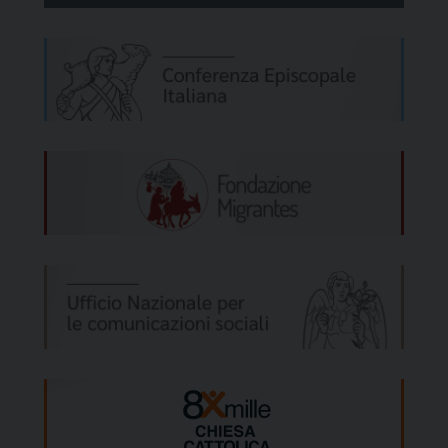
Conservation; Pierpaolo De Padova,
Direttore generale Taranto Opera Festival;
Nunzia Nigro, già Project Manager Progetto
“Europa InCanto”; Enza Tomaselli
“ambasciatrice” di Taranto nel mondo, e
numerosi rappresentanti dei comparti
economico e turistico-culturale del
territorio jonico. Con il patrocinio di RAI
Puglia e RAI TGR Puglia Media Partner, i
panel del Meeting saranno moderati dai
giornalisti Salvatore Catapano, Giovanna
Chiarilli, Monica Golino, Angelo Di Leo,
Michele Tursi.