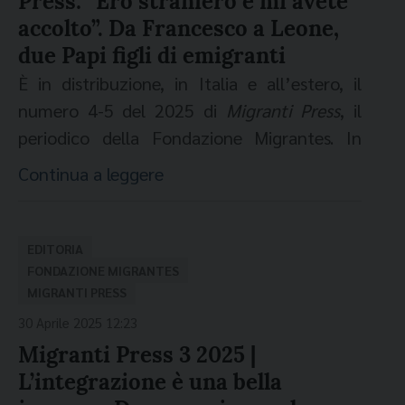
Press: “Ero straniero e mi avete
operatori pastorali dello spettacolo
Cinema, Arte, etc).
accolto”. Da Francesco a Leone,
viaggiante e dei rom, sinti e camminanti. La
mpress@migrantes.it
due Papi figli di emigranti
scheda di iscrizione è da restituire compilata
alla segreteria del Corso all’indirizzo e-
È in distribuzione, in Italia e all’estero, il
mail:
segreteria@migrantes.it
. La quota di
numero 4-5 del 2025 di
Migranti Press
, il
partecipazione è da versare entro il 30
periodico della Fondazione Migrantes. In
giugno 2025.
copertina,
l’editoriale “doppio” di S.E. mons.
Continua a leggere
Gian Carlo Perego
, presidente della
Bozza di programma con i temi delle
Commissione episcopale per le migrazioni
giornate
.
della Cei e della Fondazione Migrantes. Per
EDITORIA
Scheda di iscrizione
.
ricordare e ringraziare Francesco per il suo
FONDAZIONE MIGRANTES
MIGRANTI PRESS
Note organizzative
.
magistero e il suo servizio alla Chiesa, e per
30 Aprile 2025 12:23
accogliere papa Leone XIV. In evidenza,
Migranti Press 3 2025 |
l’intervista ad
Alba Lala
, segretaria generale
L’integrazione è una bella
del Coordinamento nazionale delle nuove