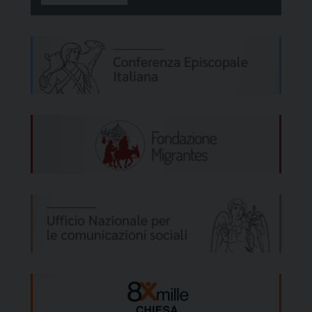
suddetti premi. Spiega la direttrice artistica
Daphne Di Cinto: “
Nel fare ricerca sulla
parola ‘integrazione’ mi sono imbattuta in
una serie di domande
che mi hanno davvero
Un momento della presentazione del
fatto pensare: mi sento a mio agio a parlare
cortometraggio "Mooving roots".[/caption]
con i miei vicini di casa? Riesco a vivere bene
entro il mio budget disponibile? So come
accedere ai servizi nella zona in cui vivo? La
mia opinione viene presa in considerazione
sul posto di lavoro? La risposta a queste
domande misura il livello di integrazione di
ogni persona: il nostro e chiunque ci stia
intorno. Quando interpreteremo la parola
integrazione in questo modo, sarà
realmente più facile creare spazi in cui tutti