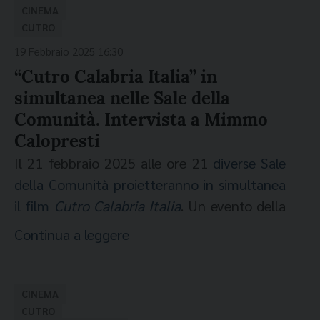
documentario
L'ultima isola
, di Davide
tradizionale dell’UNAR (Ufficio Nazionale
Marzia
Marchesi
, Ass. Intercultura, Pace
CINEMA
Video a cura di Marcello
Fadda
(autore)
Lomma
, la storia di quella drammatica
Antidiscriminazioni Razziali). Chiude oggi la
CUTRO
Comune di Bergamo.
vicenda che si intreccia con un’amicizia
rassegna, alle ore 21, il lungometraggio
IL CORO MULTIETNICO DI ANTONELLA
19 Febbraio 2025 16:30
Marcella
Messina
, Ass. Politiche Sociali
viscerale che ha unito per sempre i
Anywhere Anytime
MATTEI a cura di Gianfranco Mauto
, con il debutto alla regia
“Cutro Calabria Italia” in
Comune di Bergamo.
protagonisti di quella notte, e che riuscirono
di Milad
Tangshir,
vincitore del Premio
simultanea nelle Sale della
Mabel
Girardo
, UniBg, Dipartimento di
ore 18.00
CUTRO CALABRIA ITALIA
di
a salvare 47 persone su una piccola barca di
Luciano Sovena per la Miglior Produzione
Comunità. Intervista a Mimmo
Scienze Umane e Sociali.
Mimmo Calopresti
(2024, 70’) Premio
nove metri. Il film è stato riconosciuto dal
Indipendente. Un moderno
Ladri di
Calopresti
Giuseppe
Previtali
, UniBg, Dipartimento
Cinema del Reale – Nastri d’argento 2025
Ministero della Cultura con la qualifica di
biciclette
che racconta, nella Torino dei
Il 21 febbraio 2025 alle ore 21
diverse Sale
di Lingue e Letterature Straniere
film d’essai (prot. 51277 del 28/12/24),
giorni nostri, il tentativo di sopravvivenza di
della Comunità proietteranno in simultanea
Incontro con Mimmo
Calopresti
(regista),
Moderne.
ovvero come film di ricerca e
un giovane immigrato clandestino a cui,
il film
Cutro Calabria Italia
. Un evento della
Erica
Battaglia
(presidente VI Commissione
sperimentazione di qualità, avente
dopo essere stato licenziato, verrà rubata la
È possibile seguire la conferenza anche in
rassegna Meta-Cinema promossa da ACEC
Cultura Roma Capitale), don Pierpaolo
Continua a leggere
particolari meriti culturali ed artistici.
bicicletta per lui risorsa indispensabile. Ospiti
streaming, collegandosi a questo
insieme a Fondazione Migrantes, Caritas
Felicolo
(direttore Fondazione Migrantes)
Prossime proiezioni:
della serata Fabrizio Creston (CISL) e
link:
italiana e l’Ufficio nazionale per le
https://meet.google.com/rvk-nqzq-edi
Raffaello Fasoli (CGIL). Il 21 marzo, il primo
ore 20.00
LA STORIA DI SOULEYMANE
di
Comunicazioni sociali della CEI. Alla
CINEMA
SAN SEVERO (FG) 14 aprile - Cinema
film ad aprire la sezione è stato
Boris Lojkine
(2024, 93’) Premio migliore
Bye Bye
proiezione seguirà un approfondimento in
CUTRO