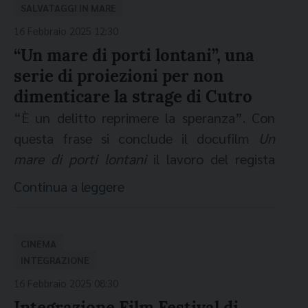
Cicolella, 18:30.
Tibériade
attore Certain Regard Cannes 2024
di Lina
Soualem.
Passato sugli
SALVATAGGI IN MARE
diretta con il regista Mimmo Calopresti in
VIESTE (FG) 16 aprile - Cinema
schermi dei più importanti festival
16 Febbraio 2025 12:30
dialogo con il sindaco di Cutro Antonio
ore 21.30 Monologo teatrale
LO STUPRO
di
Adriatico, ore 18:00 e 20:30.
cinematografici dopo l’anteprima mondiale
“Un mare di porti lontani”, una
Ceraso e monsignor Dario Edoardo Viganò,
Franca Rame con Gilberta Crispino, regia di
MANFREDONIA (FG): 17 aprile - Cinema
all’80a Mostra Internazionale d’Arte
serie di proiezioni per non
presidente della Fondazione MAC. Gabriele
Donatella Massimilla. Una produzione
San Michele ore 19:00.
Cinematografica di Venezia, nella sezione
dimenticare la strage di Cutro
Lingiardi di ACEC ha intervistato Mimmo
CETEC e CTFR. Con il patrocinio di
Giornate degli Autori, la pellicola porta lo
SAN GIOVANNI ROTONDO (FG): 17
Calopresti che ha raccontato la lavorazione
“È un delitto reprimere la speranza”. Con
Fondazione Fo Rame
spettatore in Palestina, attraverso i luoghi e
aprile - Cinema Palladino, ore 20:30.
di
Cutro Calabria Italia
, le emozioni che
questa frase si conclude il docufilm
Un
i ricordi di quattro generazioni di donne.
l’hanno accompagnato in questo viaggio,
mare di porti lontani
il lavoro del regista
FOGGIA 17-23 aprile - L'Altrocinema
Ospite della serata è stato Giuseppe
l’anno successivo alla strage di Cutro
fiorentino Marco Daffra che
“smentisce i
Cicolella, ore 19:00.
Continua a leggere
Acconcia, giornalista e ricercatore
Teatro Ettore Scola
avvenuta nel febbraio del 2023 e la sua
luoghi comuni sulle navi umanitarie”
MILANO 22 aprile - Cinema CityLife
dell'Università degli Studi di Padova,
visione positiva di un mondo e di un’Italia
(
Avvenire
)
. Il film presenta le testimonianze
Anteo, ore 21:30.
ore 21.45
IO SONO ANCORA QUI
di Walter
specializzato in Medio Oriente. A seguire il
grazie alle brave persone nascoste dai media
di capitani, marinai, medici, infermieri,
CINEMA
FERRARA 24 aprile - Cinema Santo
Salles
(2024, 135’) Premio miglior film
secondo film sabato 22 marzo,
La Tête
e dalla memoria. [caption
macchinisti, interpreti e mediatori culturali,
INTEGRAZIONE
Spirito, ore 21:00.
internazionale Oscar 2025
Froide
di Stéphane
Marchetti
, che dopo
id="attachment_54703" align="aligncenter"
nonché quelle del dott. Pietro Bartolo, “il
16 Febbraio 2025 08:30
TARANTO 6 maggio - Cinema Ariston,
aver girato documentari su Gaza e sui
medico di Lampedusa” che visitò 350mila
Domenica 22 giugno
Sala Cinecittà
Integrazione Film Festival di