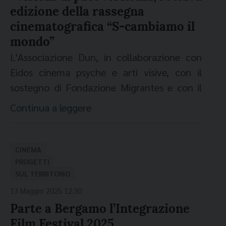
noidellatendopoli@gmail.com
Dun, psicoanalista Aipa).
cinematografico: è spazio di incontro e
edizione della rassegna
un’emergenza abitativa e divenuto nel
le storie e le immagini raccontate dagli stessi
(fonte:
Centro Astalli
)
Scopri il programma completo
della due
condivisione in cui, attraverso il cinema, si
cinematografica “S-cambiamo il
tempo una condizione stabile per centinaia
africani, con l’ottica di conoscerne meglio i
giorni.
dà voce a storie che raramente hanno
mondo”
di persone. Il documentario si costruisce
popoli e le culture. Molti gli ospiti in questa
ascolto e visibilità. Come attore italiano
come un racconto corale e plurale. Al centro
prima puntata del 2026 – in onda il 5
L'Associazione Dun, in collaborazione con
afrodiscendente, sento profondamente
vi sono le storie di uomini, donne e bambini
febbraio –, che insieme a
Simone
Eidos cinema psyche e arti visive, con il
affini i temi che da sempre animano IFF:
che abitano la baraccopoli, le loro
Varisco
(Fondazione Migrantes)
sostegno di Fondazione Migrantes e con il
identità, inclusione, rappresentazione. Credo
quotidianità, le difficoltà legate all’accesso
rievocheranno la storia, il presente e le
patrocinio di Roma Capitale, Regione Lazio e
Continua a leggere
che il potere del cinema stia proprio nella
alla casa, al lavoro, all’istruzione e alla
prospettive future della
Amnesty International Italia, presenta l'VIII
capacità di allargare lo sguardo, mettere in
sanità, ma anche il desiderio di normalità e
manifestazione:
Stefano Gaiga
, direttore
edizione della rassegna cinematografica
S-
dialogo le differenze e aprire nuove
di futuro che attraversa le loro vite. Il film
artistico del Festival;
Rossella Lomuscio
,
Cambiamo il Mondo
, che quest'anno
CINEMA
prospettive sul mondo”. I film
non auspica di affrontare in termini
Progettomondo; don
Giuseppe Mirandola
,
affronta il tema "VISIONI DI PACE – IL
PROGETTI
SUL TERRITORIO
saranno
visibili gratuitamente anche in
definitivi la “questione rom” in Italia, vista
presidente del Comitato del Festival e
RISPETTO DELL’ALTRO". L'evento è in
streaming
, grazie alla collaborazione con
la complessità del tema, ma intende
13 Maggio 2025 12:30
direttore del Centro pastorale immigrati
programma a Roma, il 21 e 22 giugno 2025
ZaLab, casa di produzione e distribuzione
piuttosto regalare uno spaccato di
Parte a Bergamo l’Integrazione
della diocesi di Verona; don
Giuseppe Pizzoli
,
alla Casa del Cinema (Largo Marcello
indipendente e sociale. Nella “sala
quest’ultima. Il progetto è stato lanciato in
Film Festival 2025
direttore della Fondazione Missione e
Mastroianni, 1).
L'associazione Dun da dieci