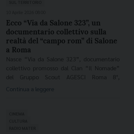
traffico di esseri umani. Il cinema impegnato
SUL TERRITORIO
sostegno anche della Fondazione Migrantes.
di chi abita questo luogo. Il film
può opporsi attivamente alle guerre, ai
10 Aprile 2026 08:00
Cinque giornate e
20 film
, di cui dieci
restituisce nomi, volti e storie a uomini
genocidi, all’orrore dello sterminio a cui
Ecco “Via da Salone 323”, un
cortometraggi e cinque documentari in
arrivati dall’Africa attraverso percorsi
stiamo assistendo. Il grande cinema
documentario collettivo sulla
concorso e diversi titoli fuori concorso.
Oltre
difficili, spinti dalla ricerca di sicurezza e di
valorizza la fraternità, la solidarietà,
realtà del “campo rom” di Salone
30 eventi complessivi
tra proiezioni, incontri
un futuro migliore, e che oggi chiedono
l’empatia, stimola la riflessione critica,
a Roma
con registi e attori, spettacoli, mostre e
semplicemente di poter vivere con dignità.
l’elaborazione psicologica per generare
workshop; più di 40 collaborazioni con enti e
Nasce “Via da Salone 323”, documentario
Attraverso immagini di una giornata nella
nuove visioni del mondo, nuove azioni nel
organizzazioni, istituzionali e non, del
collettivo promosso dal Clan “Il Nomade”
Tendopoli – il lavoro, gli spazi condivisi, i
rispetto assoluto dell’Altro. "S-Cambiamo il
territorio ma anche d’Italia. Il programma
del Gruppo Scout AGESCI Roma 8°,
momenti di vita quotidiana e le relazioni che
Mondo" vuole promuovere l’incontro e il
deve qualità e vivacità anche alla
nuova
realizzato in collaborazione con
Continua a leggere
si costruiscono – il documentario mette al
dialogo, suscitando emozioni e stimolando
guida artistica di Maurizio Bousso
, attore
l’Associazione 21 luglio e prodotto da Alfa
centro le persone, mostrando la loro forza, i
cambiamenti e trasformazioni positive nel
romano afrodiscendente conosciuto al
Multimedia. L’opera affronta in modo
legami di solidarietà e le aspirazioni che
proprio modo di sentire, pensare,
grande pubblico, protagonista anche del
diretto e plurale la realtà del “campo rom”
CINEMA
continuano a guidarle. Il vero protagonista
immaginare. Lo fa attraverso il cinema, la
cortometraggio in concorso
Rise Up
.
Film
di Salone, uno degli insediamenti più isolati
CULTURA
del film è chi viveva nella Tendopoli e ha
musica e la valorizzazione dell’espressione
RADIO MATER
d’apertura fuori concors
o, in collaborazione
della Capitale, oggi inserito nel “Piano