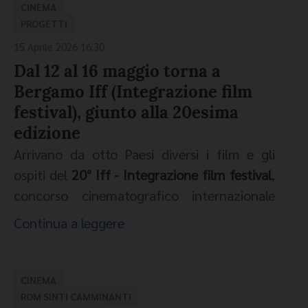
Reggio Calabria
alle 20.30 presso il Cortile
alle cure psicologiche ai migranti e ai
CINEMA
degli Ottimati.
rifugiati con un metodo che intreccia di
PROGETTI
continuo la Cura alla Creatività. Questa
15 Aprile 2026 16:30
La Tendopoli ospitava, a seconda dei periodi
edizione è intitolata "Affetti in scena. Pace e
Dal 12 al 16 maggio torna a
dell’anno, tra 200 e 600 persone che
culture". "S-Cambiamo il Mondo" valorizza
Bergamo Iff (Integrazione film
lavorano nelle campagne della zona per
l’importanza della conoscenza di altri
festival), giunto alla 20esima
raccogliere la frutta e la verdura che arriva
orizzonti culturali e del fenomeno della
edizione
sulle nostre tavole. Un insediamento nato
migrazione come simbolo di
Arrivano da otto Paesi diversi i film e gli
come soluzione temporanea e diventato
contaminazione feconda tra i popoli. In
ospiti del
20° Iff - Integrazione film festival
,
negli anni un luogo di precarietà
questo momento storico l’arte
concorso cinematografico internazionale
permanente, segnato dalla mancanza di
cinematografica può trasmettere un
dedicato a inclusione, identità e intercultura
Continua a leggere
servizi essenziali, dalla fragilità abitativa e
messaggio determinante nel contrastare: il
che torna a
Bergamo, dal 12 al 16 maggio
,
dall’isolamento sociale. “Noi della
razzismo, la violenza di genere, quella
nel centrale CULT! Diffusione culturale
Tendopoli” sceglie però di raccontare
inflitta all’infanzia e ai soggetti vulnerabili,
(Palazzo Libertà), organizzato da
CINEMA
altro. Non è un’inchiesta né una denuncia: è
le disuguaglianze, lo sfruttamento e il
Cooperativa Ruah con Lab 80 film e con il
ROM SINTI CAMMINANTI
uno sguardo rispettoso sulla vita quotidiana