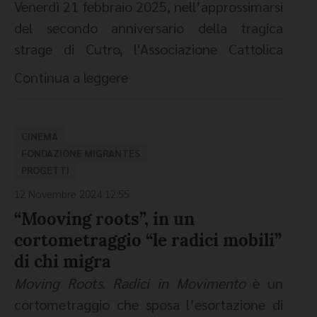
uno sforzo perché i fatti di Cutro continuino
sceneggiature seriali originali scritte in
Venerdì 21 febbraio 2025, nell’approssimarsi
ai Giochi Olimpici di Pechino correndo senza
Nautico di Gaeta, Piazza Carlo III,
a chiamarci all’azione e all’indignazione…
lingua italiana non prodotte, né in fase
ore 17.45
IL MIO GIARDINO PERSIANO
di
del secondo anniversario della tragica
velo, il coraggio di una giovane ragazza e la
Gaeta.
Certamente, sono durissime. È naturale
contrattuale. Bisogna scrivere
entro al
Maryam Moghaddam, Behtash Sanaeeha
strage di Cutro, l
'Associazione Cattolica
sfida a un regime violento e autoritario. In
Giovedì 20 febbraio, h 17.00. Castello
volerle evitare. Per questo per girare il mio
mezzanotte del 28 febbraio 2025
a
(2024, 97’) Selezione ufficiale Festival di
Esercenti Cinema – Sale della Comunità
dialogo con il pubblico presente in sala è
Continua a leggere
Ducale, Marigliano (Napoli). Con la
documentario ho seguito proprio il
info@iff-filmfestival.com
.
Berlino 2024
(ACEC-SdC)
ha organizzato la proiezione del
stato Padre Giuseppe Cavallini, giornalista e
Carovana Migranti.
proposito di raccontare per non dimenticare
Per
dettagli sul bando
.
documentario
Cutro Calabria Italia
del
direttore della rivista comboniana
ore 19.20
NO OTHER LAND
di Basel Adra,
quello che è successo. Ma soprattutto
Venerdì 21 febbraio, h 15.30. Sede
regista Mimmo Calopresti, che si terrà in
CINEMA
“Nigrizia”. Prossimi appuntamenti:
Verranno selezionate le opere che
:
Yuval Abraham, Hamdan Ballal, Rachel Szor
volevo ricordare chi c’era su quella barca.
Filcams-Cgil, Piazza Giuseppe Garibaldi
contemporanea in oltre 50 Sale della
FONDAZIONE MIGRANTES
(2024, 92’) Premio miglior documentario
Come dicono le persone che ho intervistato,
PROGETTI
n° 101, Napoli.
dal 21 al 28 giugno
"Africa Short".
Comunità. L'evento è patrocinato dalla
documentano aspetti positivi della
Oscar 2025. Patrocinio Amnesty
su quella barca c’era il mondo. Sono
12 Novembre 2024 12:55
Fondazione Migrantes. Il film - come
Sabato 22 febbraio, h 19.00. BiblioErica,
dal 3 all’8 novembre
realtà multiculturale, multi linguistica e
"Educational
International Italia
persone migranti che escono dallo
“Mooving roots”, in un
suggerisce lo stesso Calopresti - si prefigge il
Piazza Santini, Capaccio Scalo, Salerno.
Spazio Scuole".
multi religiosa; opere che raccontano
stereotipo e per questo ci colpiscono. Su
cortometraggio “le radici mobili”
compito di «ricordare e mai dimenticare:
esperienze di convivenza possibile
Domenica 23 febbraio, h 17.00. Palazzo
Assegnazione del Premio DUN Diritti Umani
dal 10 novembre al 13 dicembre
quella barca è morta una campionessa
di chi migra
solo così riusciamo a dare un senso ad una
perché aperte al dialogo, basate sul
Spadafora, Cosenza. Con la Rete 26
2025
"Educational in tour".
ex aequo a Joy
Ezekiel
e Rita
Giaretta
,
cricket, una studentessa di 19 anni che
tragedia come quella avvenuta a Cutro.
Moving Roots. Radici in Movimento
è un
confronto reciproco e capaci di sostare
febbraio.
viaggiava per poter completare la sua
Il Festival di Cinema africano è sostenuto
incontro con Alessandra
Morelli
(già
Ricordare chi non c’è più, raccontare le
cortometraggio che sposa l’esortazione di
nei conflitti;
Lunedì 24 febbraio, h 11.00. Liceo