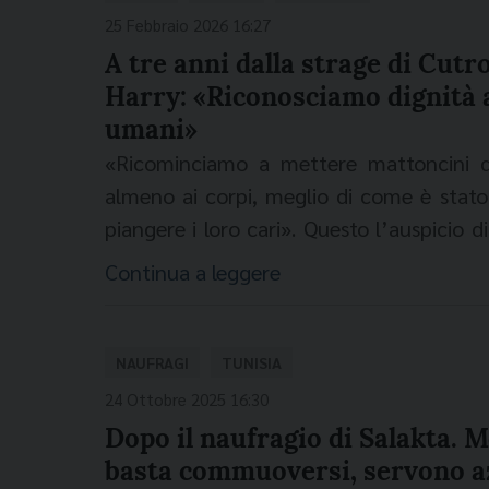
solo nei primi tre mesi del 2026, più 
25 Febbraio 2026 16:27
questo dramma, il Governo continua a na
A tre anni dalla strage di Cutr
più disinteressata. Addirittura si ferman
Harry: «Riconosciamo dignità a
1.000 miglia di distanza: un’assurdità ch
umani»
le immagini e i racconti drammatici dei m
«Ricominciamo a mettere mattoncini di
corridoi umanitari, senza soccorsi - osse
almeno ai corpi, meglio di come è stato 
fuga è ferita. Nel frattempo, arrivan
piangere i loro cari». Questo l’auspicio d
dall’Iran, per i quali non si è pensato 
della Fondazione Migrantes, nel terzo ann
Continua a leggere
temporanea in Europa”. [caption id=
l’altro in corso il processo penale sui pres
width="1024"]
e il 26 febbraio 2023, infatti, a
Steccat
minori, trovarono la morte nelle acque 
NAUFRAGI
TUNISIA
speranza. Il pensiero della Fondazione Mi
24 Ottobre 2025 16:30
si temono disperse nei giorni del
ciclo
Dopo il naufragio di Salakta. 
lungo le coste della Calabria e della Sici
basta commuoversi, servono az