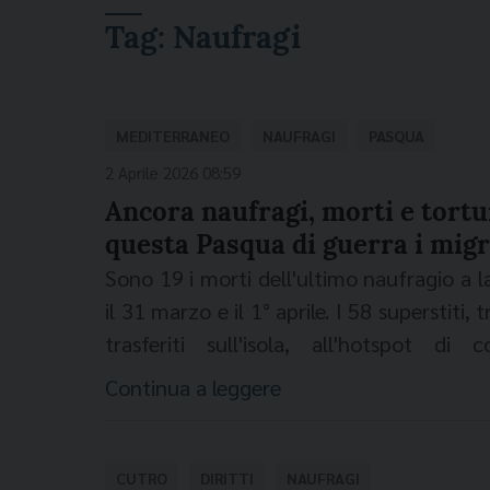
Tag:
Naufragi
MEDITERRANEO
NAUFRAGI
PASQUA
2 Aprile 2026 08:59
Ancora naufragi, morti e tortu
questa Pasqua di guerra i migra
Sono 19 i morti dell'ultimo naufragio a 
il 31 marzo e il 1° aprile. I 58 superstiti, 
trasferiti sull'isola, all'hotspot d
Mediterraneo. Ancora il Mediterraneo, 
Continua a leggere
Ogni settimana”. Così mons. Gian Car
episcopale per le migrazioni e presiden
dall’agenzia Adnkronos. “Le vittime - c
CUTRO
DIRITTI
NAUFRAGI