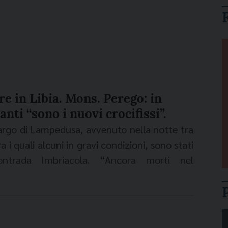
re in Libia. Mons. Perego: in
nti “sono i nuovi crocifissi”.
largo di Lampedusa, avvenuto nella notte tra
tra i quali alcuni in gravi condizioni, sono stati
i contrada Imbriacola. “Ancora morti nel
in questa Pasqua di guerra, è insanguinato.
lo Perego, presidente della Commissione
te della Fondazione Migrantes, interpellato
ontinua mons. Perego - sono ormai oltre 700