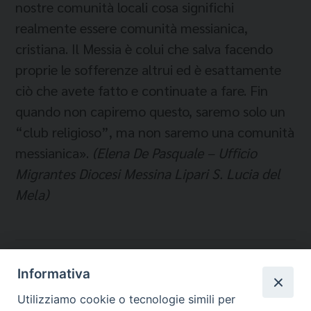
nostre comunità locali cosa significhi
realmente essere comunità messianica,
cristiana. Il Messia è colui che salva facendo
proprie le sofferenze altrui ed è esattamente
ciò che avete fatto e continuate a fare. Fin
quando non capiremo questo, saremo solo un
“club religioso”, ma non saremo una comunità
messianica».
(Elena De Pasquale – Ufficio
Migrantes Diocesi Messina Lipari S. Lucia del
Mela)
Temi:
Informativa
ACCOGLIENZA
Utilizziamo cookie o tecnologie simili per
LAMPEDUSA