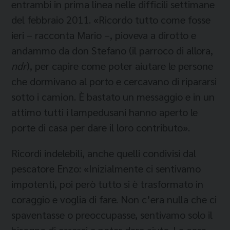
entrambi in prima linea nelle difficili settimane
del febbraio 2011. «Ricordo tutto come fosse
ieri – racconta Mario –, pioveva a dirotto e
andammo da don Stefano (il parroco di allora,
ndr
), per capire come poter aiutare le persone
che dormivano al porto e cercavano di ripararsi
sotto i camion. È bastato un messaggio e in un
attimo tutti i lampedusani hanno aperto le
porte di casa per dare il loro contributo».
Ricordi indelebili, anche quelli condivisi dal
pescatore Enzo: «Inizialmente ci sentivamo
impotenti, poi però tutto si è trasformato in
coraggio e voglia di fare. Non c’era nulla che ci
spaventasse o preoccupasse, sentivamo solo il
bisogno di esserci e poter dare aiuto. La cosa