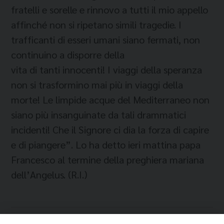
fratelli e sorelle e rinnovo a tutti il mio appello
affinché non si ripetano simili tragedie. I
trafficanti di esseri umani siano fermati, non
continuino a disporre della
vita di tanti innocenti! I viaggi della speranza
non si trasformino mai più in viaggi della
morte! Le limpide acque del Mediterraneo non
siano più insanguinate da tali drammatici
incidenti! Che il Signore ci dia la forza di capire
e di piangere”. Lo ha detto ieri mattina papa
Francesco al termine della preghiera mariana
dell’Angelus. (R.I.)