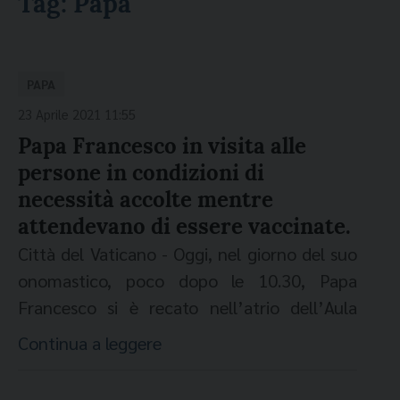
Tag:
Papa
PAPA
23 Aprile 2021 11:55
Papa Francesco in visita alle
persone in condizioni di
necessità accolte mentre
attendevano di essere vaccinate.
Città del Vaticano - Oggi, nel giorno del suo
onomastico, poco dopo le 10.30, Papa
Francesco si è recato nell’atrio dell’Aula
Paolo VI in visita alle persone in condizioni di
Continua a leggere
necessità accolte e accompagnate da
alcune associazioni romane mentre