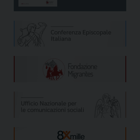
nuova vita a colui che è più potente dei
poteri oscuri del male. Anche coloro che non
sono battezzati “ricevono la misericordia di
Dio” perché la nostra vita è “segnata dalla
misericordia” e Dio “ci carezza con la sua
misericordia”. (Fabio Zavattaro)