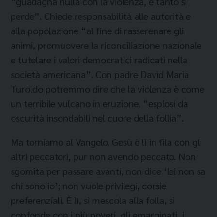
“guadagna nulla con la violenza, e tanto si
perde”. Chiede responsabilità alle autorità e
alla popolazione “al fine di rasserenare gli
animi, promuovere la riconciliazione nazionale
e tutelare i valori democratici radicati nella
società americana”. Con padre David Maria
Turoldo potremmo dire che la violenza è come
un terribile vulcano in eruzione, “esplosi da
oscurità insondabili nel cuore della follia”.
Ma torniamo al Vangelo. Gesù è lì in fila con gli
altri peccatori, pur non avendo peccato. Non
sgomita per passare avanti, non dice ‘lei non sa
chi sono io’; non vuole privilegi, corsie
preferenziali. È lì, si mescola alla folla, si
confonde con i più poveri, gli emarginati, i