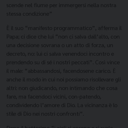
scende nel fiume per immergersi nella nostra
stessa condizione”
È il suo “manifesto programmatico”, afferma il
Papa; ci dice che lui “non ci salva dall’alto, con
una decisione sovrana o un atto di forza, un
decreto, no: lui ci salva venendoci incontro e
prendendo su di sé i nostri peccati”. Così vince
il male: “abbassandosi, facendosene carico. È
anche il modo in cui noi possiamo risollevare gli
altri: non giudicando, non intimando che cosa
fare, ma facendoci vicini, con-patendo,
condividendo l’amore di Dio. La vicinanza è lo
stile di Dio nei nostri confronti”.
Dopo il battesimo “i cieli si aprono e si svela