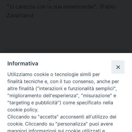
“ci carezza con la sua misericordia”. (Fabio
Zavattaro)
Temi:
Informativa
CITTÀ DEL VATICANO
Utilizziamo cookie o tecnologie simili per
MOBILITÀ UMANA E MIGRAZIONI
finalità tecniche e, con il tuo consenso, anche per
PAPA
altre finalità ("interazioni e funzionalità semplici",
"miglioramento dell'esperienza", "misurazione" e
"targeting e pubblicità") come specificato nella
cookie policy.
Cliccando su "accetta" acconsenti all'utilizzo dei
Migrantes Online
cookie. Cliccando su "personalizza" puoi avere
maggiori informazioni sui cookie utilizzati e