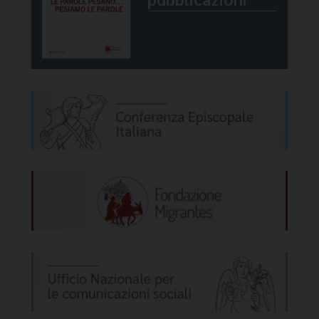
che ci sia un incontro fra domanda e offerta
di lavoro, dall’altra parte però c’è il piccolo
mondo che sta sbarcando sulle nostre coste
del Mediterraneo che ci ricorda il grande
mondo dei rifugiati, che chiedono
attenzione da parte dei Paesi più ricchi, da
parte dell’Europa”. L’Italia ha un ruolo
importante, perché è ai confini dell’Europa,
sottolinea mons. Perego: “attraverso
l’accoglienza stimolare l’Europa a rivedere
l’accordo di Dublino e a far in modo che i
richiedenti asilo possano essere
effettivamente e realmente tutelati
attraverso la distribuzione su tutti i Paesi
europei e attraverso anche un cammino che