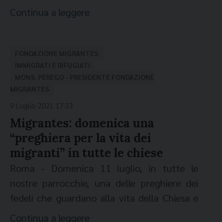
democrazia”. Il Presidente della
Continua a leggere
Commissione Episcopale della CEI e della
Fondazione Migrantes, mons. Gian Carlo
Perego, non usa mezzi termini, parlando
FONDAZIONE MIGRANTES
con l’Adnkronos, nel denunciare la decisione
IMMIGRATI E RIFUGIATI
MONS. PEREGO - PRESIDENTE FONDAZIONE
della Polonia di innalzare un muro al confine
MIGRANTES
con la Bielorussia. “Un segno – dice mons.
9 Luglio 2021 17:33
Perego – del rifiuto e non del
Migrantes: domenica una
riconoscimento della persona, un modo per
“preghiera per la vita dei
non affrontare il dramma soprattutto di
migranti” in tutte le chiese
tante persone in fuga. I criminali entrano nei
Roma - Domenica 11 luglio, in tutte le
paesi liberamente dagli aeroporti e la povera
nostre parrocchie, una delle preghiere dei
gente non può raccontare la propria storia,
fedeli che guardano alla vita della Chiesa e
gridare le proprie sofferenze, le violenze
del mondo sarà per le persone migranti -
subite”. Per il Presidente della
Continua a leggere