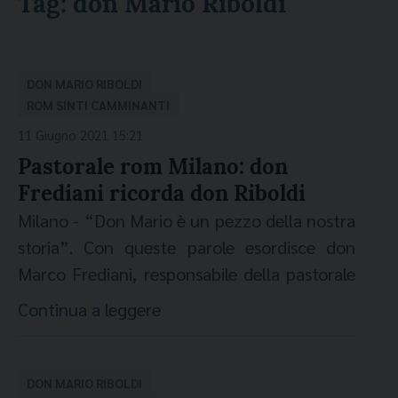
Tag:
don Mario Riboldi
DON MARIO RIBOLDI
ROM SINTI CAMMINANTI
11 Giugno 2021 15:21
Pastorale rom Milano: don
Frediani ricorda don Riboldi
Milano - “Don Mario è un pezzo della nostra
storia”. Con queste parole esordisce don
Marco Frediani, responsabile della pastorale
dei rom e sinti della diocesi di Milano
Continua a leggere
raccontando awww.migrantesonline.it. di
quanto i Sinti e i Rom sono stati colpiti dalla
morte di don Mario Riboldi. “Mi hanno
DON MARIO RIBOLDI