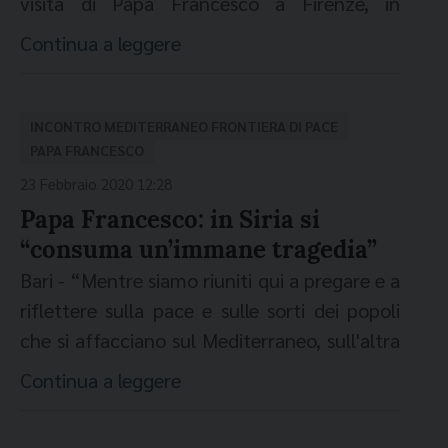
visita di Papa Francesco a Firenze, in
occasione dell’Incontro dei Vescovi e
Continua a leggere
Sindaci del Mediterraneo. Questi gli
appuntamenti trasmessi dall’emittente
televisiva Cei: ore 8.30 l’Incontro con i
INCONTRO MEDITERRANEO FRONTIERA DI PACE
vescovi e con i sindaci nel Salone dei
PAPA FRANCESCO
Cinquecento del Palazzo Vecchio; ore 9.30
23 Febbraio 2020 12:28
nella Sala d’Arme l’incontro con le famiglie
Papa Francesco: in Siria si
di profughi e rifugiati; ore 10.20 la Santa
“consuma un’immane tragedia”
Messa nella Basilica di Santa Croce e la
Bari - “Mentre siamo riuniti qui a pregare e a
recita dell’Angelus, in diretta anche su radio
riflettere sulla pace e sulle sorti dei popoli
InBlu2000. Approfondimenti della
che si affacciano sul Mediterraneo, sull'altra
trasmissione ‘Il diario di Papa Francesco’ a
sponda di questo mare, in particolare nel
Continua a leggere
partire dalle ore 8. Tra gli ospiti: don Emilio
nord-ovest della Siria, si consuma
Salvatore, Preside della Pontificia Facoltà
un’immane tragedia”. Lo ha detto papa