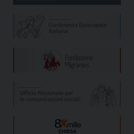
paesi che si ritrovano a fare i conti con la
pericolosa tentazione a involuzioni
identitarie che minano il fondamento dei
diritti inviolabili della persona”. (R. Iaria)