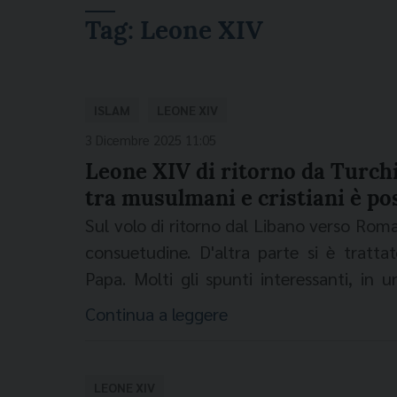
Tag:
Leone XIV
ISLAM
LEONE XIV
3 Dicembre 2025 11:05
Leone XIV di ritorno da Turchia
tra musulmani e cristiani è pos
Sul volo di ritorno dal Libano verso Roma
consuetudine. D'altra parte si è tratt
Papa. Molti gli spunti interessanti, in 
lingue, a seconda dell'interlocutore. In 
Continua a leggere
La Croix
su "alcuni cattolici in Europa" 
identità cristiana dell’Occidente", il San
presenti tante volte paure, ma il più d
LEONE XIV