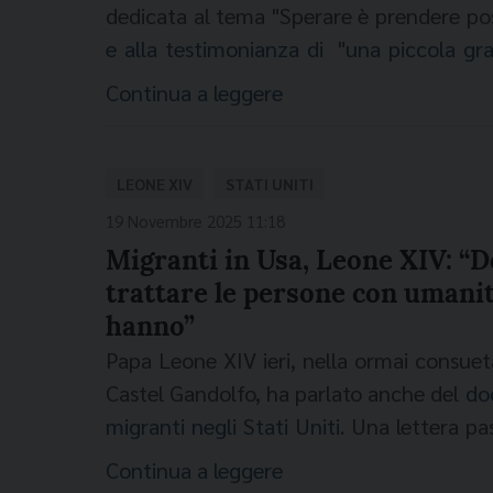
affinché chi bussa alla porta delle no
dedicata al tema "Sperare è prendere po
accolto con le parole che Loren stessa h
e alla testimonianza di "una piccola g
poi commentato la testimonianza di suor 
nel secolo scorso"
. Il Pontefice ha detto 
Continua a leggere
della violenza, di non abbandonare i
Dorothy Day ha preso posizione. Ha visto
facendone un luogo di accoglienza per i 
creava per tutti le stesse opportunità, ha
efficacia. In quelle stanze, infatti, oltre 
che come cristiana doveva coinvolgersi coi
LEONE XIV
STATI UNITI
si insegna a condividere
pane, paura e s
un’economia che uccide. Scriveva e serv
19 Novembre 2025 11:18
anche nella stanchezza e a credere in un f
Questo è prendere posizione".
Migranti in Usa, Leone XIV: “
(Vatican Media)[/caption]
trattare le persone con umanit
hanno”
Papa Leone XIV ieri, nella ormai consuet
Castel Gandolfo, ha parlato anche del
do
migranti negli Stati Uniti
. Una lettera pas
massa, che esprime preoccupazione per
Continua a leggere
sicurezza nazionale e tutela della dign