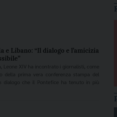
 e Libano: “Il dialogo e l’amicizia
sibile”
, Leone XIV ha incontrato i giornalisti, come
ato della prima vera conferenza stampa del
un dialogo che il Pontefice ha tenuto in più
particolare alla domanda del corrispondente di
che "credono che
l’Islam
sia una minaccia alla
to Padre ha risposto: "So che
in Europa sono
elle volte sono generate da persone che sono