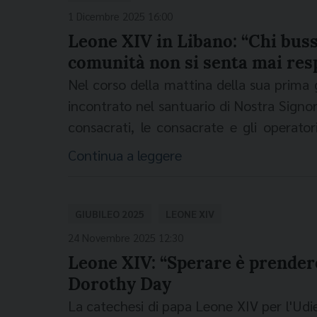
contro l’immigrazione
e che provano a te
1 Dicembre 2025 16:00
un altro Paese, di un’altra religione, un’
Leone XIV in Libano: “Chi bussa
tutti noi abbiamo bisogno di lavorare 
comunità non si senta mai res
viaggio è di aver attirato l’attenzione 
Nel corso della mattina della sua prima
l’amicizia tra musulmani e cristiani è pos
incontrato nel santuario di Nostra Signora
il Libano può insegnare al mondo è precis
consacrati, le consacrate e gli operator
cristianità sono entrambi presenti e rispe
offrendo una risonanza alle testimonian
Continua a leggere
essere amici". (fonte:
Vatican 
due volte fatto riferimento anche alle
align="aligncen
specifico di Lorena, "migrante lei ste
chi, non per scelta ma per necessità, ha
GIUBILEO 2025
LEONE XIV
casa un avvenire possibile". Loren aveva
24 Novembre 2025 12:30
che "mostra l’orrore di ciò che la gu
Leone XIV: “Sperare è prendere
innocenti". "Ciò che hanno vissuto - dett
Dorothy Day
nessuno debba più fuggire dal suo Paese
La catechesi di papa Leone XIV per l'Udi