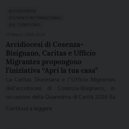
L'iniziativa, nata dalla sinergia tra l’Ufficio di
Pastorale Universitaria e l’Ufficio Migrantes
ACCOGLIENZA
della Arcidiocesi di Messina - Lipari - S. Lucia
STUDENTI INTERNAZIONALI
SUL TERRITORIO
del Mela, mira a valorizzare il protagonismo
10 Marzo 2026 16:30
dei tanti giovani stranieri che hanno scelto
Arcidiocesi di Cosenza-
l’Ateneo messinese per il proprio percorso
Bisignano, Caritas e Ufficio
formativo. L’obiettivo è trasformare la loro
Migrantes propongono
presenza accademica in una reale
l’iniziativa “Apri la tua casa”
opportunità di crescita umana e sociale per
l’intero territorio cittadino. Questi studenti
La Caritas Diocesana e l’Ufficio Migrantes
rappresentano un patrimonio culturale e
dell'arcidiocesi di Cosenza-Bisignano, in
umano di alto profilo che interroga
occasione della Quaresima di Carità 2026 (la
profondamente la comunità civile ed
terza domenica di Quaresima) hanno
Continua a leggere
ecclesiale. "In un tempo segnato da divisioni,
proposto l’iniziativa "Apri la tua casa".
abbiamo scelto di scommettere
Ospita uno studente internazionale".