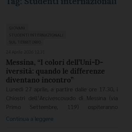
Tag:
Studenti internazionali
GIOVANI
STUDENTI INTERNAZIONALI
SUL TERRITORIO
24 Aprile 2026 12:31
Messina, “I colori dell’Uni-D-
iversità: quando le differenze
diventano incontro”
Lunedì 27 aprile, a partire dalle ore 17.30, i
Chiostri dell’Arcivescovado di Messina (via
Primo Settembre, 119) ospiteranno
l’evento: “I colori dell’Uni-D-iversità:
Continua a leggere
quando le differenze diventano incontro”.