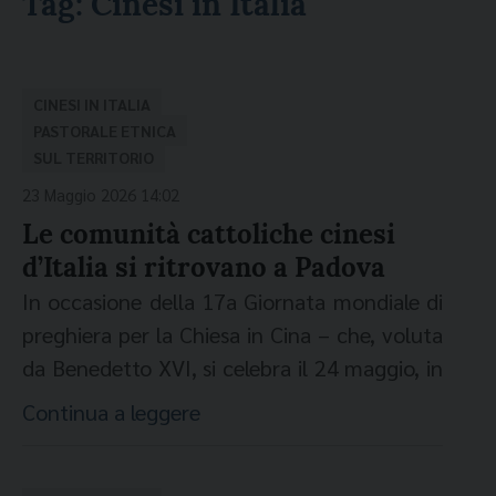
Tag:
Cinesi in Italia
CINESI IN ITALIA
PASTORALE ETNICA
SUL TERRITORIO
23 Maggio 2026 14:02
Le comunità cattoliche cinesi
d’Italia si ritrovano a Padova
In occasione della 17a Giornata mondiale di
preghiera per la Chiesa in Cina – che, voluta
da Benedetto XVI, si celebra il 24 maggio, in
concomitanza con la festa della Madonna di
Continua a leggere
Sheshan, particolarmente venerata in Cina –
le comunità cattoliche cinesi d’Italia si