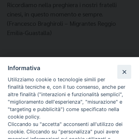
Ricordiamo nella preghiera i nostri fratelli
cinesi, in questo momento e sempre.
(Francesco Braghiroli – Migrantes Reggio
Emilia-Guastalla)
Temi:
Informativa
CINESI IN ITALIA
Utilizziamo cookie o tecnologie simili per
CORONAVIRUS
finalità tecniche e, con il tuo consenso, anche per
MIGRANTES REGGIO EMILIA-GUASTALLA
altre finalità ("interazioni e funzionalità semplici",
"miglioramento dell'esperienza", "misurazione" e
"targeting e pubblicità") come specificato nella
cookie policy.
Cliccando su "accetta" acconsenti all'utilizzo dei
Migrantes Online
cookie. Cliccando su "personalizza" puoi avere