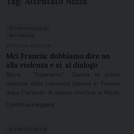
Tag:
Attentato Nizza
ATTENTATO NIZZA
MCI FRANCIA
29 Ottobre 2020 15:58
Mci Francia: dobbiamo dire no
alla violenza e si al dialogo
Nizza - "Sgomento”. Questa la prima
reazione della comunità italiana in Francia
dopo l’attento di questa mattina a Nizza.
“Poco fa – dice a
www.migrantesonline.it
il
Continua a leggere
coordinatore delle Missioni Cattoliche
Italiane in Francia, don Ferruccio Sant –
abbiamo avuto la visita della polizia: io abito
ATTENTATO NIZZA