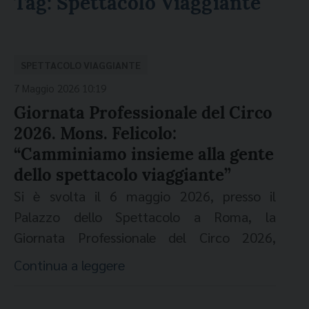
Tag:
Spettacolo Viaggiante
SPETTACOLO VIAGGIANTE
7 Maggio 2026 10:19
Giornata Professionale del Circo
2026. Mons. Felicolo:
“Camminiamo insieme alla gente
dello spettacolo viaggiante”
Si è svolta il 6 maggio 2026, presso il
Palazzo dello Spettacolo a Roma, la
Giornata Professionale del Circo 2026,
appuntamento promosso dell’Ente
Continua a leggere
nazionale circhi (Enc) e dall’Associazione
generale italiana dello spettacolo (Agis). Un