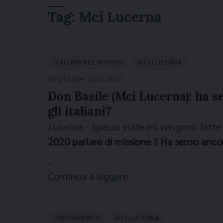
Tag:
Mci Lucerna
ITALIANI NEL MONDO
MCI LUCERNA
16 Ottobre 2020 16:16
Don Basile (Mci Lucerna): ha s
gli italiani?
Lucerna - Spesse volte mi vengono fatt
2020 parlare di missione ? Ha senso ancor
Beh, effettivamente, può sembrare su
Continua a leggere
missione e missionario, soprattutto per 
usati una volta per indicare l’opera ev
continenti per annunciare il Vangelo di
CORONAVIRUS
MCI LUCERNA