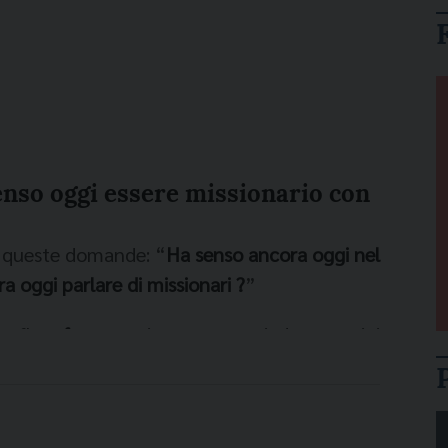
enso oggi essere missionario con
e queste domande: “
Ha senso ancora oggi nel
a oggi parlare di missionari ?
”
perfluo
forse
oggi usare questi due termini
noi che viviamo in Svizzera. Potevano essere
angelizzatrice di coloro che partivano per i
 Gesù a quei popoli che mai avevano sentito