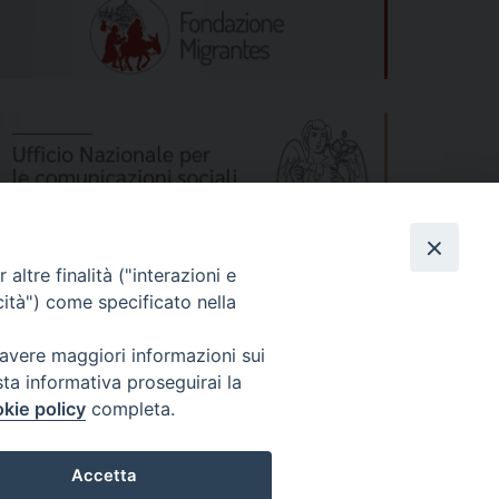
altre finalità ("interazioni e
cità") come specificato nella
 avere maggiori informazioni sui
sta informativa proseguirai la
kie policy
completa.
s
Privacy Policy
© 2026 WebSeed
Accetta