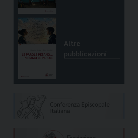
Gesù diventa
, per la forza dello Spirito,
‘l’ora della gloria di Dio e della Salvezza per
l’oggi liturgico
della Chiesa,
il nostro di ogni
gli uomini’. Non una serie di episodi e
Messa
.
La predica di Nazareth diventa, oggi,
circostanze ireniche e moralmente
storia nostra
.
Se ascoltiamo!
(p. Gaetano
edificanti ma appuntamenti puntuali e
Saracino)
Altre
risolutivi. Proprio come a Cana, dove “egli
pubblicazioni
manifestò la Sua gloria e i discepoli
credettero in Lui”. (p. Gaetano Saracino)
Gaetano SARACINO