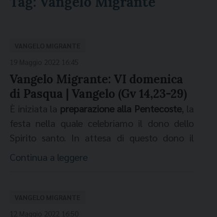
Tag:
Vangelo Migrante
VANGELO MIGRANTE
19 Maggio 2022 16:45
Vangelo Migrante: VI domenica
di Pasqua | Vangelo (Gv 14,23-29)
È iniziata la
preparazione alla Pentecoste
, la
festa nella quale celebriamo il dono dello
Spirito santo. In attesa di questo dono il
vangelo odierno ci situa in un contesto.
“Se
Continua a leggere
uno mi ama, osserverà la mia parola e il
Padre mio lo amerà”
, dice Gesù. Come può
essere che se uno obbedisce a Dio, viene
VANGELO MIGRANTE
visitato da Dio? Questo è possibile
12 Maggio 2022 16:50