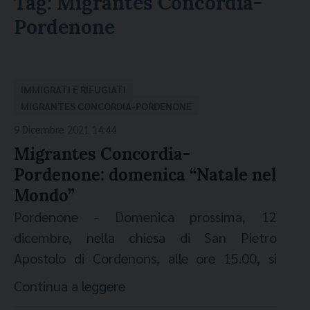
Tag:
Migrantes Concordia-
Pordenone
IMMIGRATI E RIFUGIATI
MIGRANTES CONCORDIA-PORDENONE
9 Dicembre 2021 14:44
Migrantes Concordia-
Pordenone: domenica “Natale nel
Mondo”
Pordenone - Domenica prossima, 12
dicembre, nella chiesa di San Pietro
Apostolo di Cordenons, alle ore 15.00, si
svolgerà la manifestazione “Natale nel
Continua a leggere
mondo”. Si tratta di un’iniziativa