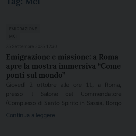
Tag:
Mci
EMIGRAZIONE
MCI
25 Settembre 2025 12:30
Emigrazione e missione: a Roma
apre la mostra immersiva “Come
ponti sul mondo”
Giovedì 2 ottobre alle ore 11, a Roma,
presso il Salone del Commendatore
(Complesso di Santo Spirito in Sassia, Borgo
Santo Spirito, 3) – alla presenza di autorità
Continua a leggere
religiose e istituzionali – si terrà la
presentazione di “Come ponti sul mondo.