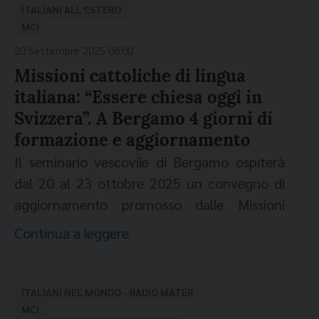
Scelte di vita, racconti di missione”,
una
ITALIANI ALL'ESTERO
mostra immersiva
per rendere omaggio ai
MCI
tanti missionari e alle tante missionarie che,
20 Settembre 2025 08:00
partendo dal nostro Paese, hanno scelto di
Missioni cattoliche di lingua
essere accanto e di accompagnare gli
italiana: “Essere chiesa oggi in
emigranti italiani nel mondo. La voce
Svizzera”. A Bergamo 4 giorni di
narrante è di Massimo Wertmüller. Il
formazione e aggiornamento
progetto è stato realizzato dalla
Fondazione
Il seminario vescovile di Bergamo ospiterà
Museo Nazionale dell’emigrazione italiana
dal 20 al 23 ottobre 2025 un convegno di
(Mei
) e dalla
Fondazione Migrantes
,
in
aggiornamento promosso dalle Missioni
occasione del Giubileo dei migranti e del
cattoliche di lingua italiana in Svizzera,
Continua a leggere
mondo missionario (4 e 5 ottobre 2025)
, per
pensato per i missionari e gli operatori
ripercorrere la storia e dare voce anche
pastorali, intorno al tema
"Essere Chiesa
all’attualità delle Missioni cattoliche italiane,
oggi in Svizzera alla luce del nuovo
ITALIANI NEL MONDO - RADIO MATER
volgendo lo sguardo all’intero universo
fenomeno migratorio. Opportunità e sfide
MCI