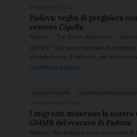
cattoliche che dal mondo hanno trovato 
8 Febbraio 2022 11:22
Signore con il vescovo Claudio e si in
Padova: veglia di preghiera con
pace», commenta don Gianromano Gnesot
vescovo Cipolla
le diverse realtà. «È un momento di fe
Padova - "La forza della cura – Donne
pluralità di tradizioni, riti e devozioni 
a
dell’VIII
Giornata mondiale di preghiera 
significato di questa festa è di fare di
si celebra oggi, 8 febbraio, nel giorno in 
nessuno è indifferente all’altro».
Un tema in continuità con l’anno precede
Continua a leggere
connessione tra economia e tratta di pe
centro le donne. Sono loro, infatti, a es
tratta. Allo stesso tempo, hanno un ruo
DIOCESI DI PADOVA
GIORNATA MONDIALE DEL MI
trasformazione dell’economia di sfrutta
23 Settembre 2021 14:35
diocesi di Padova che propone per l’occa
I migranti misurano la nostra u
vescovo, mons. Claudio Cipolla, che si 
GMMR del vescovo di Padova
partire dalle ore 20.30 nella chiesa di S
Padova - Mi rivolgo a tutte le persone di b