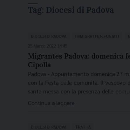
Tag:
Diocesi di Padova
DIOCESI DI PADOVA
IMMIGRATI E RIFUGIATI
25 Marzo 2022 14:45
Migrantes Padova: domenica f
Cipolla
Padova - Appuntamento domenica 27 marz
con la Festa delle comunità. Il vescovo d
santa messa con la presenza delle comun
in diocesi. Concelebreranno i rispe
Continua a leggere
cattoliche: cinese, africana francofona,
indiana, polacca, romena, ispano-america
domenica di Quaresima, “domenica dell
DIOCESI DI PADOVA
TRATTA