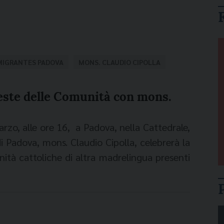
MIGRANTES PADOVA
MONS. CLAUDIO CIPOLLA
este delle Comunità con mons.
o, alle ore 16, a Padova, nella Cattedrale,
i Padova, mons. Claudio Cipolla, celebrerà la
ità cattoliche di altra madrelingua presenti
ttivi sacerdoti che seguono le comunità
 africana anglofona, sri-lankese, filippina,
na, ucraina. La festa si colloca nella quarta
a gioia”: «in questa domenica le comunità