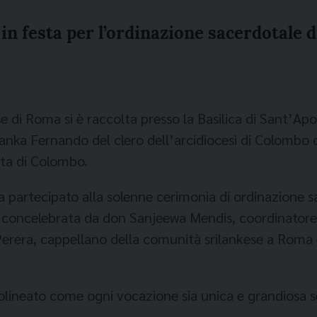
in festa per l’ordinazione sacerdotale
e di Roma si è raccolta presso la Basilica di Sant’Apo
ka Fernando del clero dell’arcidiocesi di Colombo d
ta di Colombo.
 ha partecipato alla solenne cerimonia di ordinazione s
 e concelebrata da don Sanjeewa Mendis, coordinatore 
oe Perera, cappellano della comunità srilankese a Ro
lineato come ogni vocazione sia unica e grandiosa se