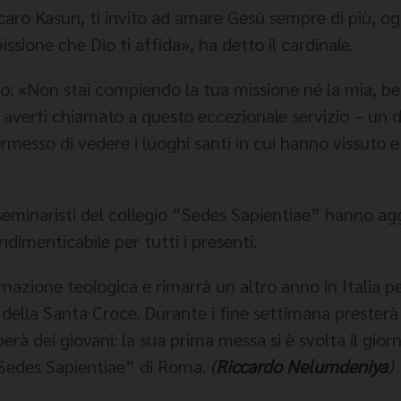
aro Kasun, ti invito ad amare Gesù sempre di più, ogn
issione che Dio ti affida», ha detto il cardinale.
o: «Non stai compiendo la tua missione né la mia, bens
 averti chiamato a questo eccezionale servizio – un d
ermesso di vedere i luoghi santi in cui hanno vissuto 
dei seminaristi del collegio “Sedes Sapientiae” hanno 
ndimenticabile per tutti i presenti.
mazione teologica e rimarrà un altro anno in Italia pe
 della Santa Croce. Durante i fine settimana presterà
rà dei giovani: la sua prima messa si è svolta il gior
“Sedes Sapientiae” di Roma.
(
Riccardo Nelumdeniya
)