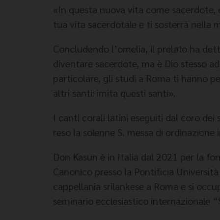
«In questa nuova vita come sacerdote, c
tua vita sacerdotale e ti sosterrà nella m
Concludendo l’omelia, il prelato ha dett
diventare sacerdote, ma è Dio stesso ad
particolare, gli studi a Roma ti hanno p
altri santi: imita questi santi».
I canti corali latini eseguiti dal coro 
reso la solenne S. messa di ordinazione i
Don Kasun è in Italia dal 2021 per la for
Canonico presso la Pontificia Università
cappellania srilankese a Roma e si occupe
seminario ecclesiastico internazionale 