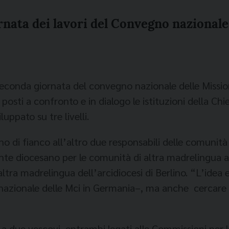
rnata dei lavori del Convegno nazionale
econda giornata del convegno nazionale delle Mission
osti a confronto e in dialogo le istituzioni della Chie
uppato su tre livelli.
no di fianco all’altro due responsabili delle comunità
te diocesano per le comunità di altra madrelingua a 
tra madrelingua dell’arcidiocesi di Berlino. “L’idea e
nazionale delle Mci in Germania–, ma anche cercare d
a a due vescovi, entrambi legati alle Commissioni per 