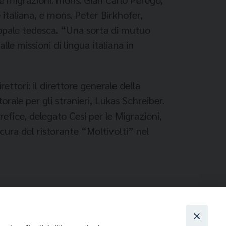
taliana, e mons. Peter Birkhofer,
opale tedesca. “Una sorta di mutuo
le missioni di lingua italiana in
ettori: il direttore generale della
rale per gli stranieri, Lukas Schreiber.
efice, delegato Cesi per le Migrazioni,
ura del ristorante “Moltivolti” nel