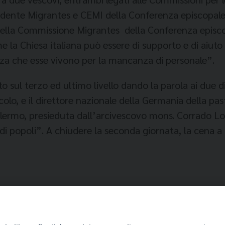
dente Migrantes e CEMI della Conferenza episcopale i
della Commissione Migrantes della Conferenza episc
 la Chiesa italiana può essere di supporto e di aiuto al
a che esse vivono per la mancanza di personale”.
o sul terzo ed ultimo livello dando la parola ai due dir
o, e il direttore nazionale della Germania della pasto
alermo, presieduta dall’arcivescovo mons. Corrado Lor
 popoli”. A chiudere la seconda giornata, la cena a c