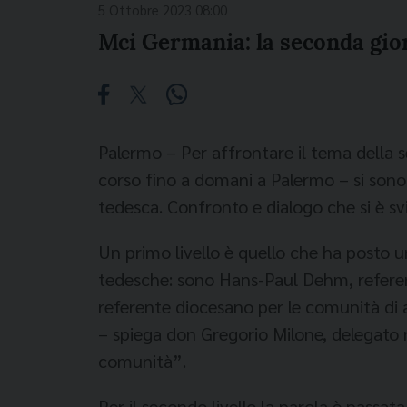
5 Ottobre 2023 08:00
Mci Germania: la seconda gio
Palermo – Per affrontare il tema della s
corso fino a domani a Palermo – si sono p
tedesca. Confronto e dialogo che si è svil
Un primo livello è quello che ha posto u
tedesche: sono Hans-Paul Dehm, referen
referente diocesano per le comunità di al
– spiega don Gregorio Milone, delegato 
comunità”.
Per il secondo livello la parola è passat