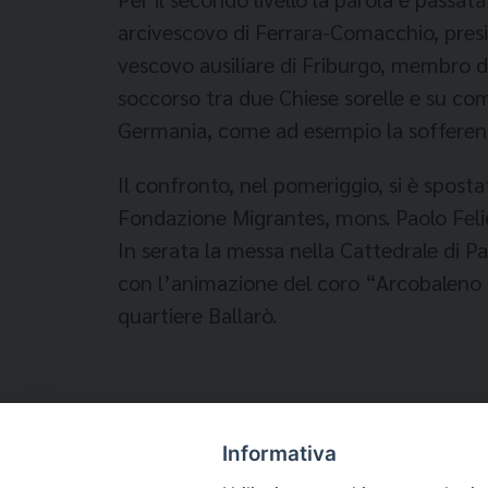
arcivescovo di Ferrara-Comacchio, presi
vescovo ausiliare di Friburgo, membro 
soccorso tra due Chiese sorelle e su come
Germania, come ad esempio la sofferenz
Il confronto, nel pomeriggio, si è spostat
Fondazione Migrantes, mons. Paolo Felicol
In serata la messa nella Cattedrale di P
con l’animazione del coro “Arcobaleno di
quartiere Ballarò.
Informativa
Temi: