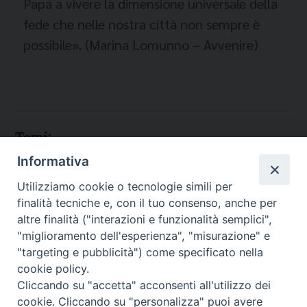
Papa a vivere la dimensione universale della
fede che nelle nostra città non sempre
è
possibile». (Marina Lomunno – Avvenire)
Temi:
Informativa
IMMIGRATI E RIFUGIATI
MIGRANTES TORINO
Utilizziamo cookie o tecnologie simili per
NUOVI ITALIANI
finalità tecniche e, con il tuo consenso, anche per
PAPA FRANCESCO
altre finalità ("interazioni e funzionalità semplici",
"miglioramento dell'esperienza", "misurazione" e
"targeting e pubblicità") come specificato nella
cookie policy.
Cliccando su "accetta" acconsenti all'utilizzo dei
Migrantes Online
cookie. Cliccando su "personalizza" puoi avere