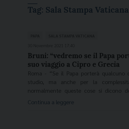
Tag:
Sala Stampa Vaticana
PAPA
SALA STAMPA VATICANA
30 Novembre 2021 17:40
Bruni: “vedremo se il Papa por
suo viaggio a Cipro e Grecia
Roma - “Se il Papa porterà qualcuno c
studio, ma anche per la complessit
normalmente queste cose si dicono d
Matteo Bruni, Direttore della Sala St
Continua a leggere
domanda dei giornalisti in merito ad 
dell’aereo papale, come era accaduto al
2016. Nel briefing di oggi in sala Sta