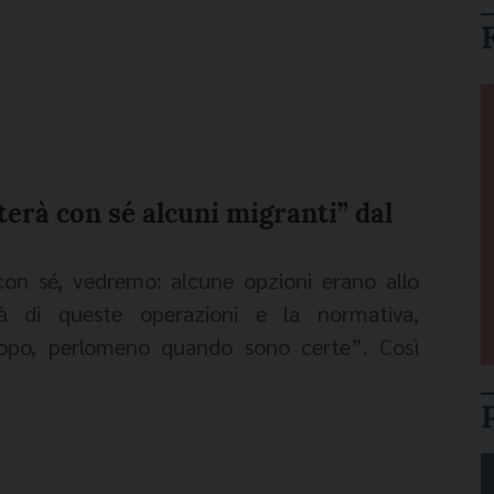
terà con sé alcuni migranti” dal
on sé, vedremo: alcune opzioni erano allo
à di queste operazioni e la normativa,
opo, perlomeno quando sono certe”. Così
ampa della Santa Sede, ha risposto ad una
una eventuale presenza di migranti a bordo
 ritorno dalla sua prima visita a Lesbo nel
mpa Vaticana sul viaggio apostolico di Papa