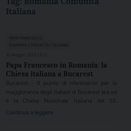
Tag:
Romania Comunità
Italiana
PAPA FRANCESCO
ROMANIA COMUNITÀ ITALIANA
30 Maggio 2019 16:12
Papa Francesco in Romania: la
Chiesa italiana a Bucarest
Bucarest - Il punto di riferimento per la
maggioranza degli italiani di Bucarest era ed
è la Chiesa Nazionale Italiana del SS.
Redentore, edificata nel centro della città
Continua a leggere
nel 1916, su terreno donato dallo Stato
romeno allo Stato italiano, da architetti,