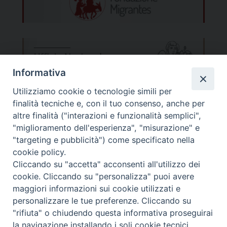
Chiesa è il “Corpo e Sangue di Gesù”.
Paolo II e il patriarca Teoctist si
(Adeste)
incontrarono e cioè: “Unitate, unitate!”. Un
dato significativo è che molti italiani hanno
iscritto anche parenti che, per l’occasione,
verranno dall’Italia per incontrare il Papa.
Informativa
Molti nostri connazionali si sono offerti per
Utilizziamo cookie o tecnologie simili per
aiutare come volontari e, tra questi, ci sono
finalità tecniche e, con il tuo consenso, anche per
altre finalità ("interazioni e funzionalità semplici",
anche alcuni alpini appartenenti alla sezione
"miglioramento dell'esperienza", "misurazione" e
Danubiana dell’ANA, che comprende
"targeting e pubblicità") come specificato nella
appunto la Romania. Un po’ tutti stiamo
cookie policy.
pregando affinché la visita di papa
Cliccando su "accetta" acconsenti all'utilizzo dei
Migrantes Online
cookie. Cliccando su "personalizza" puoi avere
Francesco dia un energico impulso al
maggiori informazioni sui cookie utilizzati e
cammino ecumenico, ma soprattutto dia un
personalizzare le tue preferenze. Cliccando su
Fondazione Migrantes
© 2026 WebSeed
forte impulso affinché aumenti la fede in
"rifiuta" o chiudendo questa informativa proseguirai
Cristo in tutta la popolazione presente in
la navigazione installando i soli cookie tecnici.