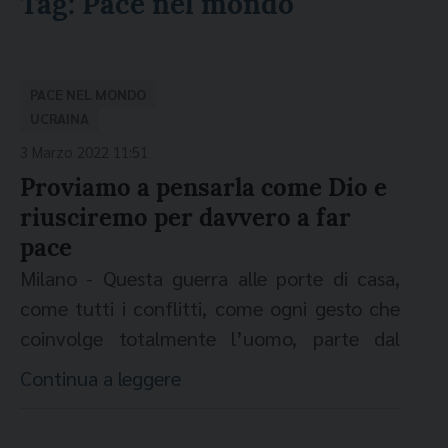
Tag:
Pace nel mondo
PACE NEL MONDO
UCRAINA
3 Marzo 2022 11:51
Proviamo a pensarla come Dio e
riusciremo per davvero a far
pace
Milano - Questa guerra alle porte di casa,
come tutti i conflitti, come ogni gesto che
coinvolge totalmente l’uomo, parte dal
cuore e dalla testa e poi arriva alle mani.
Continua a leggere
Mani che caricano un fucile, che
demoliscono pareti, che alzano un indice