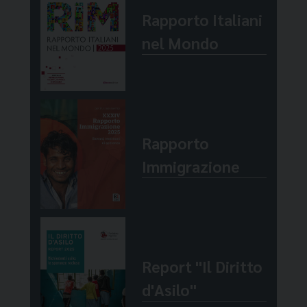
domande di senso, il perché siamo in questo
Rapporto Italiani
politiche, il card. Comastri affida l’umanità
mondo e cosa fare per migliorarlo. La
alla "Regina della Pace,/deturpata dalla
nel Mondo
preghiera ci riporta proprio lì, dove si
nostra guerra" affinché porti "a Gesù una
formano i dubbi, nell’abisso più profondo di
nostra lacrima di pentimento" e ci renda
noi stessi, in cui cadono le maschere e si
"costruttori di pace".
resta nudi nelle proprie paure e fragilità. La
Quaresima, per i cristiani, è l’itinerario
R.I.
Rapporto
privilegiato per arrivarci. Come uno zoom
Immigrazione
fotografico allarga le immagini dell’orrore: i
morti bambini, i missili sui civili, la lunga
interminabile fila dei tank invasori. E allora
che fare? Non possiamo nulla, verrebbe
voglia di dire ma è la risposta sbagliata.
Report "Il Diritto
Assieme agli aiuti materiali e all’accoglienza
d'Asilo"
dei rifugiati, si tratta di lavorare su noi stessi.