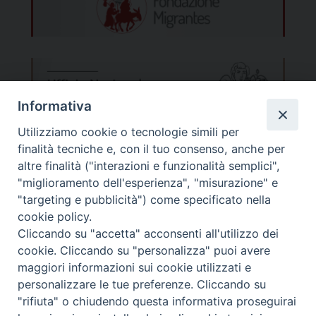
l’aria, appartiene a tutti, in più nel credente
ha un indirizzo chiaro e la certezza di essere
ascoltato. Che non vuol dire ottenere ciò
che desideriamo. La logica di Dio, infatti, è
diversa dalla nostra. Invocarlo significa dirsi
Informativa
disponibili a provare a pensarla come Lui,
Utilizziamo cookie o tecnologie simili per
passando il più possibile attraverso lo
finalità tecniche e, con il tuo consenso, anche per
svuotamento di noi stessi, rinunciando
altre finalità ("interazioni e funzionalità semplici",
all’esagerata autoreferenzialità, mettendo a
"miglioramento dell'esperienza", "misurazione" e
"targeting e pubblicità") come specificato nella
tacere il narcisismo. Il digiuno, dicono i saggi
cookie policy.
di ogni tempo e le Scritture, in questo senso
Cliccando su "accetta" acconsenti all'utilizzo dei
aiuta. Fortifica la volontà, educa al
Migrantes Online
cookie. Cliccando su "personalizza" puoi avere
sacrificio, qualche volta somiglia al bambino
maggiori informazioni sui cookie utilizzati e
personalizzare le tue preferenze. Cliccando su
che rinuncia a qualcosa che gli piace molto
Fondazione Migrantes
© 2026 WebSeed
"rifiuta" o chiudendo questa informativa proseguirai
per dimostrare che la prossima volta saprà