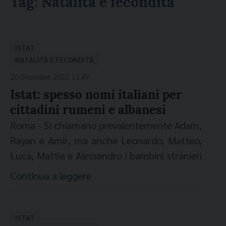
Tag:
Natalità e fecondità
ISTAT
NATALITÀ E FECONDITÀ
20 Dicembre 2022 13:49
Istat: spesso nomi italiani per
cittadini rumeni e albanesi
Roma -
Si chiamano prevalentemente Adam,
Rayan e
Amir
,
ma anche
Leonardo,
Matteo,
Luca, Mattia e
Alessandro
i
bambini stranieri
nati da genitori residenti nel nostro Paese da
Continua a leggere
quanto emergedal Report "Natalità e
fecondità" dell'Istat. Anche per le bambine
straniere il primato sp
etta a Sofia, come per
ISTAT