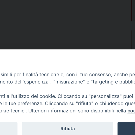
persone che hanno perso la vita nel Mare
”, ha detto ricordando le “persone a cui è
he sono state indotte da trafficanti senza
to”. “Sentiamo su di noi il peso di questa
o dramma, di questa tragedia accaduta vicino
o Paese, vicino alla nostra Europa, al confine
differenza è diventata freddezza: si passa da
 se non attorno a noi stessi e alle nostre
imili per finalità tecniche e, con il tuo consenso, anche per 
amento dell'esperienza", "misurazione" e "targeting e pubbli
i all'utilizzo dei cookie. Cliccando su "personalizza" puoi
re le tue preferenze. Cliccando su "rifiuta" o chiudendo que
okie tecnici. Ulteriori informazioni sono disponibili nella
coo
Fondazione Migrante
Rifiuta