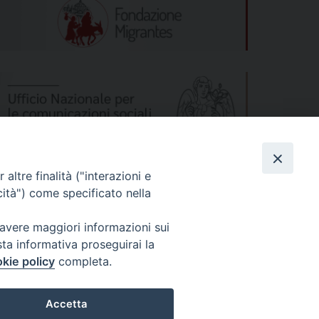
altre finalità ("interazioni e
cità") come specificato nella
 avere maggiori informazioni sui
sta informativa proseguirai la
kie policy
completa.
s
Privacy Policy
© 2026 WebSeed
Accetta