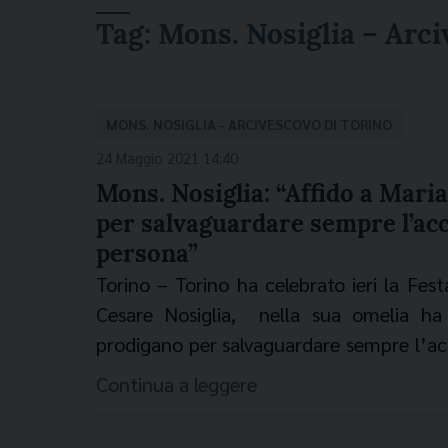
Tag:
Mons. Nosiglia – Arci
MONS. NOSIGLIA - ARCIVESCOVO DI TORINO
24 Maggio 2021 14:40
Mons. Nosiglia: “Affido a Mari
per salvaguardare sempre l’acco
persona”
Torino – Torino ha celebrato ieri la Fest
Cesare Nosiglia, nella sua omelia ha 
prodigano per salvaguardare sempre l’acc
discriminare alcuno per ragioni di nazion
Continua a leggere
operano per ridare ordine e sicurezza all
legalità, condizioni essenziali e decisive