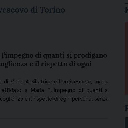
vescovo di Torino
a l’impegno di quanti si prodigano
glienza e il rispetto di ogni
a di Maria Ausiliatrice e l’arcivescovo, mons.
affidato a Maria “l’impegno di quanti si
oglienza e il rispetto di ogni persona, senza
alità, cultura, etnia o religione, e di quanti
a nostra Città e territorio e per educare alla
 per una vita sociale serena e costruttiva per