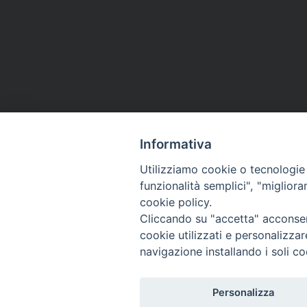
possiamo, l’angoscia delle decine di 
Mediterraneo vicino alla costa libica
mancato qualsiasi tipo di soccorso e c
scrupoli ad attraversare un mare agita
angoscia, di questa sofferenza, di quest
a noi, tanto vicino a noi, vicino al nostr
dell’Europa”, ha concluso: “la nostra in
Informativa
una cosa all’altra senza mai fermarsi
sofferenze”.
Utilizziamo cookie o tecnologie s
funzionalità semplici", "miglior
cookie policy.
Cliccando su "accetta" acconsent
cookie utilizzati e personalizza
navigazione installando i soli co
Migrantes Online
Personalizza