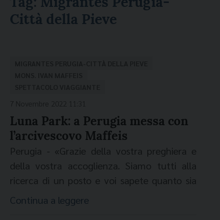
Tag:
Migrantes Perugia-
Città della Pieve
MIGRANTES PERUGIA-CITTÀ DELLA PIEVE
MONS. IVAN MAFFEIS
SPETTACOLO VIAGGIANTE
7 Novembre 2022 11:31
Luna Park: a Perugia messa con
l’arcivescovo Maffeis
Perugia - «Grazie della vostra preghiera e
della vostra accoglienza. Siamo tutti alla
ricerca di un posto e voi sapete quanto sia
difficile trovare il posto in cui fermarsi.
Continua a leggere
Almeno qui, nel Signore, celebrando