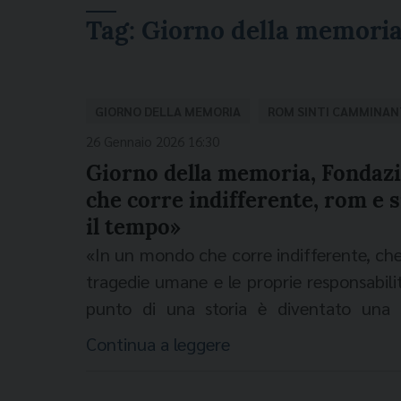
Tag:
Giorno della memori
GIORNO DELLA MEMORIA
ROM SINTI CAMMINAN
26 Gennaio 2026 16:30
Giorno della memoria, Fondaz
che corre indifferente, rom e
il tempo»
«In un mondo che corre indifferente, ch
tragedie umane e le proprie responsabilit
punto di una storia è diventato una s
Pierpaolo Felicolo
, direttore generale
Continua a leggere
significato particolare che quest’ann
celebra il 27 gennaio. L’orrore della 