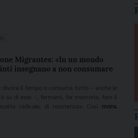
a
TI
ione Migrantes: «In un mondo
 sinti insegnano a non consumare
e divora il tempo e consuma tutto – anche le
à su di esse –, fermarsi, far memoria, fare il
celta radicale, di resistenza». Così
mons.
 della Fondazione Migrantes, riflette sul
o assume
il “Giorno della memoria”
, che si
Shoah, lo sterminio sistematico del popolo