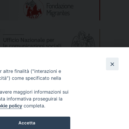
altre finalità ("interazioni e
cità") come specificato nella
 avere maggiori informazioni sui
sta informativa proseguirai la
kie policy
completa.
s
Privacy Policy
© 2026 WebSeed
Accetta