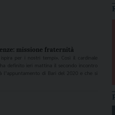
renze: missione fraternità
spira per i nostri tempi». Così il cardinale
 ha definito ieri mattina il secondo incontro
rà l’appuntamento di Bari del 2020 e che si
renze. «La Provvidenza – ha aggiunto – ha un
noi siamo chiamati a farcene interpreti». Il
l comitato scientifico che si è riunito a Roma
radunerà i pastori di venti Paesi nella città
a ispirato l’iniziativa con la sua profezia di