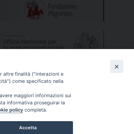
altre finalità ("interazioni e
cità") come specificato nella
 avere maggiori informazioni sui
sta informativa proseguirai la
kie policy
completa.
s
Privacy Policy
© 2026 WebSeed
Accetta