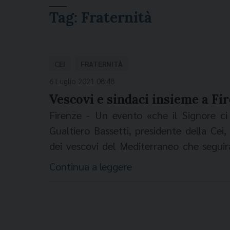
Tag:
Fraternità
CEI
FRATERNITÀ
6 Luglio 2021 08:48
Vescovi e sindaci insieme a Fi
Firenze - Un evento «che il Signore ci i
Gualtiero Bassetti, presidente della Cei,
dei vescovi del Mediterraneo che segui
terrà fra febbraio e marzo del 2022 a Fi
Continua a leggere
suo disegno specifico su questa area e 
saluto del porporato ha aperto i lavori de
e assemblerà il nuovo G20 ecclesiale che 
del sindaco “santo” Giorgio La Pira che h