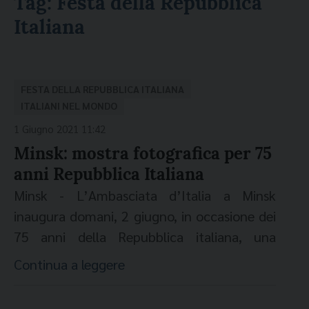
Tag:
Festa della Repubblica
Italiana
FESTA DELLA REPUBBLICA ITALIANA
ITALIANI NEL MONDO
1 Giugno 2021 11:42
Minsk: mostra fotografica per 75
anni Repubblica Italiana
Minsk - L’Ambasciata d’Italia a Minsk
inaugura domani, 2 giugno, in occasione dei
75 anni della Repubblica italiana, una
grande mostra fotografica ‘Italiae: dagli
Continua a leggere
Alinari ai maestri della fotografia
contemporanea’ accolta presso la sede