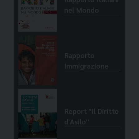
moderne”.
Generale d’Italia a Buenos Aires.
nel Mondo
Rapporto
Immigrazione
Report "Il Diritto
d'Asilo"