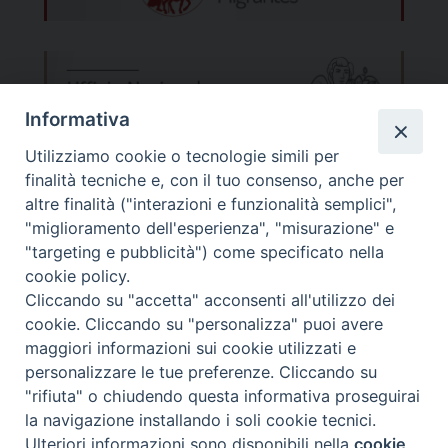
Informativa
Utilizziamo cookie o tecnologie simili per
finalità tecniche e, con il tuo consenso, anche per
altre finalità ("interazioni e funzionalità semplici",
"miglioramento dell'esperienza", "misurazione" e
"targeting e pubblicità") come specificato nella
cookie policy.
Cliccando su "accetta" acconsenti all'utilizzo dei
Migrantes Online
cookie. Cliccando su "personalizza" puoi avere
maggiori informazioni sui cookie utilizzati e
personalizzare le tue preferenze. Cliccando su
Fondazione Migrantes
© 2026 WebSeed
"rifiuta" o chiudendo questa informativa proseguirai
la navigazione installando i soli cookie tecnici.
Privacy Policy
Ulteriori informazioni sono disponibili nella
cookie
Preferenze Cookie