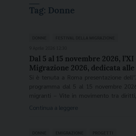
Tag:
Donne
DONNE
FESTIVAL DELLA MIGRAZIONE
9 Aprile 2026 12:30
Dal 5 al 15 novembre 2026, l’XI 
Migrazione 2026, dedicata alle
Si è tenuta a Roma presentazione dell’
programma dal 5 al 15 novembre 2026 i
migranti – Vite in movimento tra diritt
dalla Fondazione Migrantes, Porta 
Continua a leggere
qualificata di Atenei universitari e di altr
uno degli appuntamenti di riferimento a 
affrontato attraverso molteplici linguagg
DONNE
EMIGRAZIONE
PROGETTI