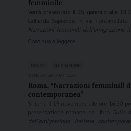
femminile
A second life. Rinascita delle donne R
Verrà presentato il 25 gennaio alle 18.
saggio-reportage di Ilaria De Bonis che
Goliarda Sapienza, in via Fontanellato
cronaca, i sogni, le paure e il succe
Narrazioni femminili dell'emigrazione 
“seconda vita”.
Cornero e realizzato in collaborazione co
Continua a leggere
tema dell’emigrazione italiana al femm
articolata sul viaggio, la transizione
esperienze di donne che hanno scelto di l
DONNE
EMIGRAZIONE
all'estero. In un contesto in cui l’emigra
18 Novembre 2024 10:23
milioni di connazionali che vivono ogg
Roma, “Narrazioni femminili de
sofferma in particolare su un dato signif
contemporanea”
donne, un numero che ha registrato un 
Si terrà il 19 novembre alle ore 16.30 p
libro è rappresentato dalle storie di die
presentazione romana del libro
Sulle 
filtri. Ciascuna di loro, con esperienze e
dell'emigrazione italiana contempora
emigrare, l'amore per il Paese d'origin
realizzato in collaborazione con la Fon