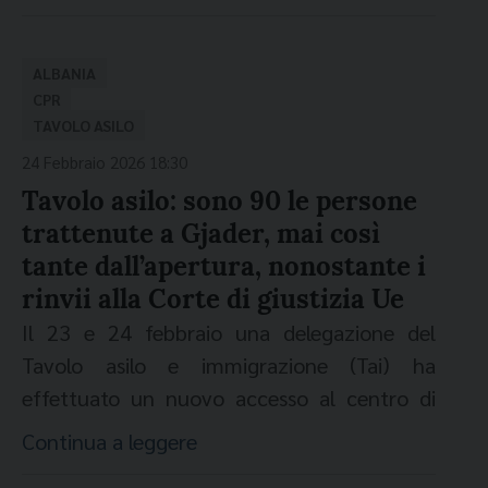
economico”
, focalizzata sui costi umani e
democratici dei centri per persone migranti
costruiti dal governo Meloni in Albania.
ALBANIA
La campagna
CPR
TAVOLO ASILO
La campagna prende forma sui canali
24 Febbraio 2026 18:30
digitali simulando l’alert di un inatteso
Tavolo asilo: sono 90 le persone
addebito di ben 74 milioni di euro (
dati
trattenute a Gjader, mai così
dal Report
Trattenuti
, ActionAid 2025) per
tante dall’apertura, nonostante i
la costruzione dei centri in Albania - la sola
rinvii alla Corte di giustizia Ue
spesa pienamente documentabile del
Il 23 e 24 febbraio una delegazione del
Protocollo Italia-Albania - e mette in luce
Tavolo asilo e immigrazione (Tai) ha
alcuni aspetti del cosiddetto “modello
effettuato un nuovo accesso al centro di
Albania” rimasti sempre in ombra. Al di là
Gjader. "Quanto emerso -
si legge in
Continua a leggere
del costo economico esorbitante di questo
comunicato stampa del Tavolo
- accerta
progetto che ha sottratto fondi alla