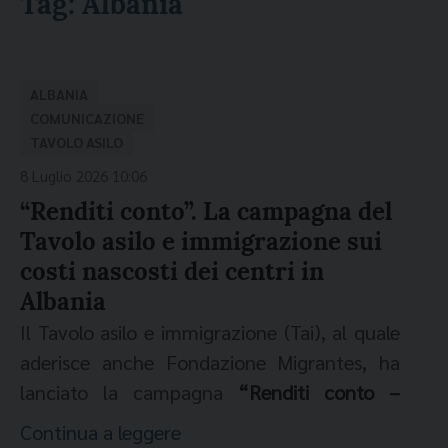
Tag:
Albania
ALBANIA
COMUNICAZIONE
TAVOLO ASILO
8 Luglio 2026 10:06
“Renditi conto”. La campagna del
Tavolo asilo e immigrazione sui
costi nascosti dei centri in
Albania
Il Tavolo asilo e immigrazione (Tai), al quale
aderisce anche Fondazione Migrantes, ha
lanciato la campagna
“Renditi conto –
Centri in Albania. Il costo non è solo
Continua a leggere