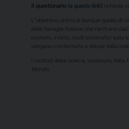
Il questionario (
a questo link
)
richiede c
L’obiettivo ultimo è dunque quello di ra
delle famiglie italiane che rientrano dal
esistono, infatti, studi sistematici sulla
vengano confermate o deluse dalla realt
I risultati della ricerca, sostenuta dal
Mondo
.