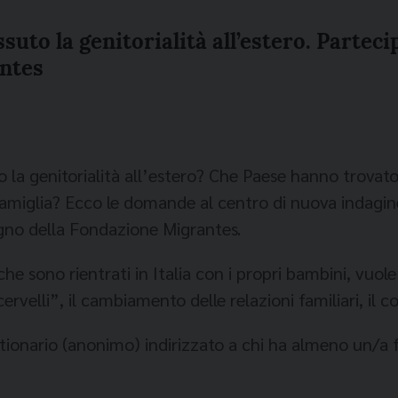
suto la genitorialità all’estero. Partec
antes
 la genitorialità all’estero? Che Paese hanno trovato,
famiglia? Ecco le domande al centro di nuova indagin
egno della Fondazione Migrantes.
ro che sono rientrati in Italia con i propri bambini, vu
cervelli”, il cambiamento delle relazioni familiari, il co
estionario (anonimo) indirizzato a chi ha almeno un/a f