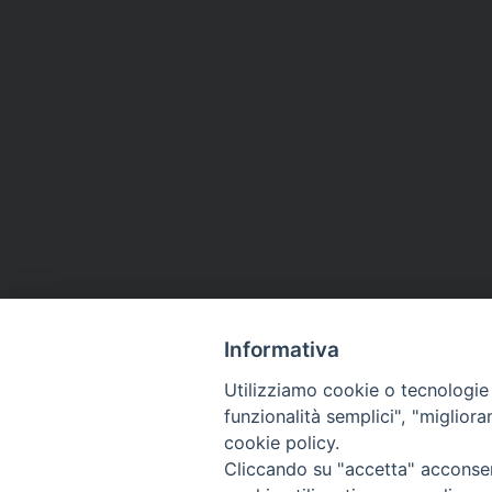
Informativa
Temi:
Utilizziamo cookie o tecnologie s
funzionalità semplici", "miglior
DATI E RAPPORTI
EMIGRAZIONE
FAMIGLIA
cookie policy.
Cliccando su "accetta" acconsent