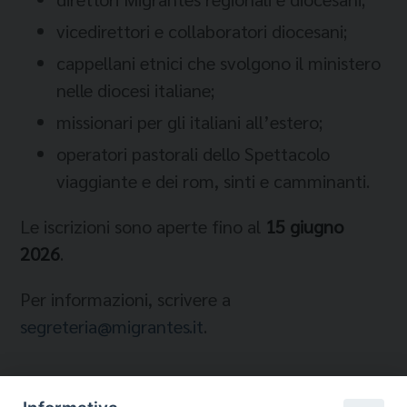
vicedirettori e collaboratori diocesani;
cappellani etnici che svolgono il ministero
nelle diocesi italiane;
missionari per gli italiani all’estero;
operatori pastorali dello Spettacolo
viaggiante e dei rom, sinti e camminanti.
Le iscrizioni sono aperte fino al
15 giugno
2026
.
Per informazioni, scrivere a
segreteria@migrantes.it
.