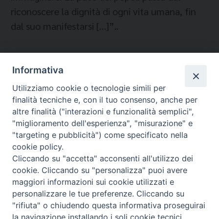
riconoscere la dignità di ogni vita umana, fin
dal suo manifestarsi […]”..
Informativa
Temi:
Utilizziamo cookie o tecnologie simili per
CEI
finalità tecniche e, con il tuo consenso, anche per
SANITÀ
altre finalità ("interazioni e funzionalità semplici",
"miglioramento dell'esperienza", "misurazione" e
"targeting e pubblicità") come specificato nella
cookie policy.
Cliccando su "accetta" acconsenti all'utilizzo dei
Migrantes Online
cookie. Cliccando su "personalizza" puoi avere
maggiori informazioni sui cookie utilizzati e
personalizzare le tue preferenze. Cliccando su
Fondazione Migrantes
© 2026 WebSeed
"rifiuta" o chiudendo questa informativa proseguirai
la navigazione installando i soli cookie tecnici.