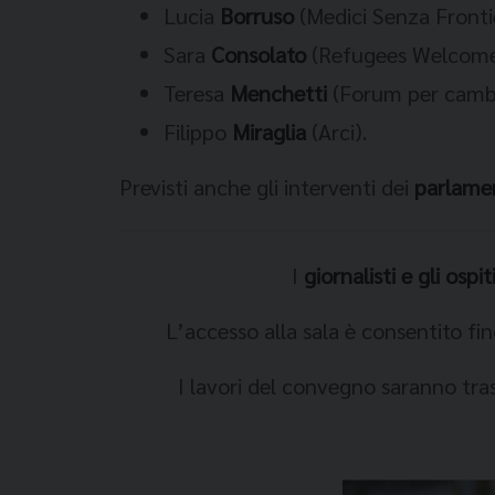
Lucia
Borruso
(Medici Senza Fronti
Sara
Consolato
(Refugees Welcome 
Teresa
Menchetti
(Forum per cambia
Filippo
Miraglia
(Arci).
Previsti anche gli interventi dei
parlame
I
giornalisti e gli ospit
L’accesso alla sala è consentito fi
I lavori del convegno saranno tra