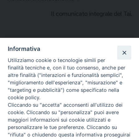
Il comunicato integrale del Tai
.
Temi:
Informativa
ALBANIA
Utilizziamo cookie o tecnologie simili per
RIMPATRI
finalità tecniche e, con il tuo consenso, anche per
TAVOLO ASILO
altre finalità ("interazioni e funzionalità semplici",
"miglioramento dell'esperienza", "misurazione" e
"targeting e pubblicità") come specificato nella
cookie policy.
Cliccando su "accetta" acconsenti all'utilizzo dei
Migrantes Online
cookie. Cliccando su "personalizza" puoi avere
maggiori informazioni sui cookie utilizzati e
personalizzare le tue preferenze. Cliccando su
Fondazione Migrantes
© 2026 WebSeed
"rifiuta" o chiudendo questa informativa proseguirai