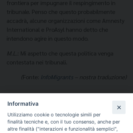
frontiera per impugnare il respingimento in
tribunale. Penso che questo probabilmente
accadrà, alcune organizzazioni come Amnesty
International e ProAsyl hanno detto che
intendono agire in questo modo.
M.L.
: Mi aspetto che questa politica venga
contestata nei tribunali.
(
Fonte:
InfoMigrants
– nostra traduzione)
Informativa
Temi:
Utilizziamo cookie o tecnologie simili per
GERMANIA
finalità tecniche e, con il tuo consenso, anche per
IMMIGRATI E RIFUGIATI
altre finalità ("interazioni e funzionalità semplici",