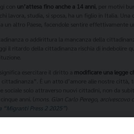
ggi con
un’attesa fino anche a 14 anni
, per motivi bur
hi lavora, studia, si sposa, ha un figlio in Italia. Un
un altro Paese, facendole sentire effettivamente un b
cittadinanza o addirittura la mancanza della cittadina
ggi il ritardo della cittadinanza rischia di indebolire
ituzione.
gnifica esercitare il diritto a
modificare una legge che
a cittadinanza”. È un atto d’amore alle nostre città, 
sociale solo attraverso nuovi cittadini, non da subito
inque anni. (
mons. Gian Carlo Perego, arcivescovo d
a “Migranti Press 2 2025”
)