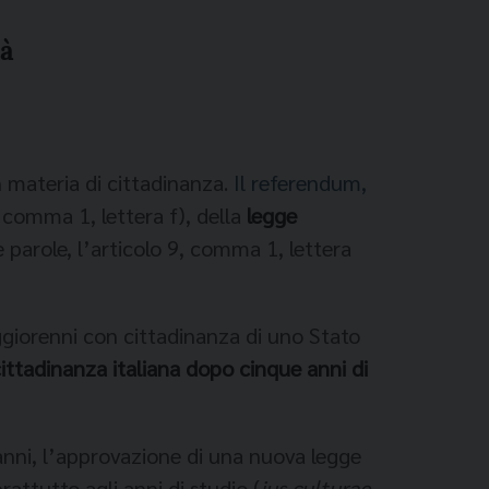
tà
n materia di cittadinanza.
Il referendum,
 comma 1, lettera f), della
legge
 parole, l’articolo 9, comma 1, lettera
ggiorenni con cittadinanza di uno Stato
ittadinanza italiana dopo cinque anni di
 anni, l’approvazione di una nuova legge
attutto agli anni di studio (
jus culturae