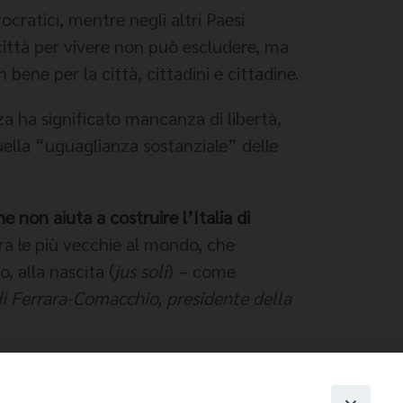
ocratici, mentre negli altri Paesi
a città per vivere non può escludere, ma
ene per la città, cittadini e cittadine.
nza ha significato mancanza di libertà,
 quella “uguaglianza sostanziale” delle
 non aiuta a costruire l’Italia di
tra le più vecchie al mondo, che
, alla nascita (
jus soli
) – come
i Ferrara-Comacchio, presidente della