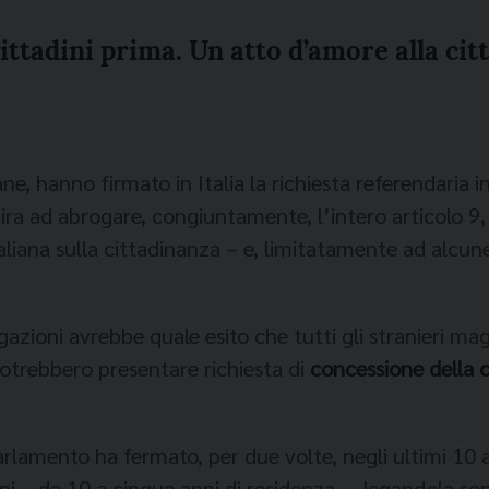
ttadini prima. Un atto d’amore alla cit
e, hanno firmato in Italia la richiesta referendaria i
ira ad abrogare, congiuntamente, l’intero articolo 9,
aliana sulla cittadinanza – e, limitatamente ad alcune
azioni avrebbe quale esito che tutti gli stranieri ma
trebbero presentare richiesta di
concessione della c
Parlamento ha fermato, per due volte, negli ultimi 10
i – da 10 a cinque anni di residenza –, legandola sopr