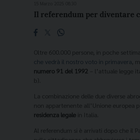
15 Marzo 2025 08:30
Il referendum per diventare ci
Oltre 600.000 persone, in poche settiman
che vedrà il nostro voto in primavera
, m
numero 91 del 1992
– l’attuale legge it
b).
La combinazione delle due diverse abrog
non appartenente all’Unione europea po
residenza legale
in Italia.
Al referendum si è arrivati dopo che il 
sulla cittadinanza che abbreviasse i temp