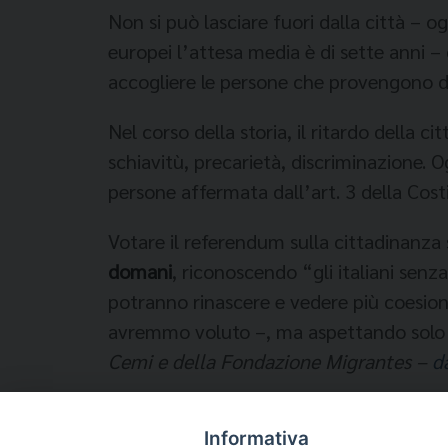
Non si può lasciare fuori dalla città – o
europei l’attesa media è di sette anni – c
accogliere le persone che provengono da 
Nel corso della storia, il ritardo della 
schiavitù, precarietà, discriminazione. O
persone affermata dall’art. 3 della Cost
Votare il referendum sulla cittadinanza si
domani
, riconoscendo “gli italiani senz
potranno rinascere e vedere più coesione 
avremmo voluto –, ma aspettando solo c
Cemi e della Fondazione Migrantes –
d
Informativa