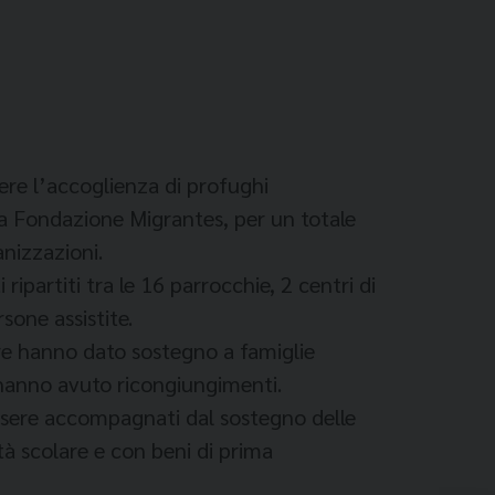
ere l’accoglienza di profughi
la Fondazione Migrantes, per un totale
anizzazioni.
ipartiti tra le 16 parrocchie, 2 centri di
sone assistite.
tre hanno dato sostegno a famiglie
 hanno avuto ricongiungimenti.
 essere accompagnati dal sostegno delle
età scolare e con beni di prima