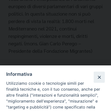
europeo di diversi parlamentari di vari gruppi
politici. In questa situazione non si può
perdere di vista la realtà: 1.800 morti nel
Mediterraneo nel 2021, continui
respingimenti, violenze e morti, diritti
negati. (mons. Gian Carlo Perego –
Presidente della Fondazione Migrantes)
Informativa
Temi:
Utilizziamo cookie o tecnologie simili per
FONDAZIONE MIGRANTES
finalità tecniche e, con il tuo consenso, anche per
MONS. GIAN CARLO PEREGO
altre finalità ("interazioni e funzionalità semplici",
"miglioramento dell'esperienza", "misurazione" e
"targeting e pubblicità") come specificato nella