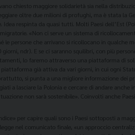
o chiesto maggiore solidarietà sia nella distribuzio
eggiare oltre due milioni di profughi, ma è stata la 
 Idea respinta da quasi tutti. Molti Paesi dell’Est (Po
migratorie. «Non ci serve un sistema di ricollocamenti
le persone che arrivano si ricollocano in qualche mo
giorni, ndr). E se ci saranno squilibri, con più persone
stamenti, lo faremo attraverso una piattaforma di so
a piattaforma già attiva da vari giorni, in cui ogni S
prattutto, si punta a una migliore informazione dei p
giati a lasciare la Polonia e cercare di andare anche 
situazione non sarà sostenibile». Coinvolti anche Paesi
«indice» per capire quali sono i Paesi sottoposti a ma
si legge nel comunicato finale, «un approccio centraliz