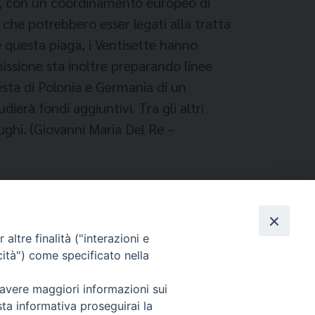
ghi, con un coordinamento europeo di
i che potrebbero esser legati alla tratta
e questa piaga, i Ventisette hanno
issione sta inoltre preparando linee
esta di Polonia e Germania di un
erà fondi aggiuntivi. Tra gli altri
fughi. (Giovanni Maria Del Re –
altre finalità ("interazioni e
cità") come specificato nella
 avere maggiori informazioni sui
sta informativa proseguirai la