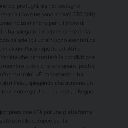
ne dei profughi, sia nel sostegno
Germania (dove ne sono arrivati 270.000)
lonia inclusa) anche per il timore di
 – ha spiegato il vicepresidente della
do da sole (gli ucraini sono esentati dal
 in alcuni Paesi rispetto ad altri e
lidarietà che permetterà la condivisione
tato membro può dichiarare quanti posti è
rofughi ucraini. «È importante – ha
in altri Paesi, spiegando che avranno un
 terzi come gli Usa, il Canada, il Regno
ggior pressione. C’è poi una piattaforma
zato a livello europeo per la