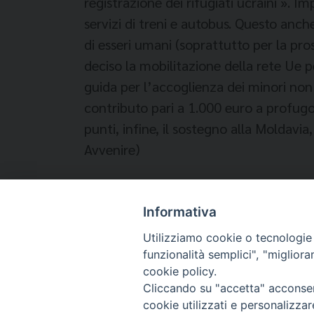
registrazione dei rifugiati ucraini ». 
servizi di treni e autobus. Questo anche
di esseri umani (soprattutto per la pr
deciso la mobilitazione della rete Ue 
guida per l’accoglienza dei minori non
contributo pari a 1.000 euro a profugo 
punti, infine, il sostegno alla Moldavi
Avvenire)
Informativa
Temi:
Utilizziamo cookie o tecnologie s
funzionalità semplici", "miglior
PROFUGHI UCRAINI
UCRAINA
UNIONE EUR
cookie policy.
Cliccando su "accetta" acconsent
cookie utilizzati e personalizza