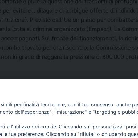
Importante è pure la questione dei trasporti di profu
 per evitare il dilagare di ambigue offerte di individu
ostituzione). Previsto dall’Ue un piano per combatter
per la lotta al crimine organizzato (Empact). La Comm
 accompagnati. Sul fronte dei finanziamenti, la richi
non ha trovato per ora riscontro, la Commissione studi
a, non in grado di reggere la pressione di 300.000 pro
imili per finalità tecniche e, con il tuo consenso, anche per 
amento dell'esperienza", "misurazione" e "targeting e pubbli
OPEA
i all'utilizzo dei cookie. Cliccando su "personalizza" puoi
re le tue preferenze. Cliccando su "rifiuta" o chiudendo que