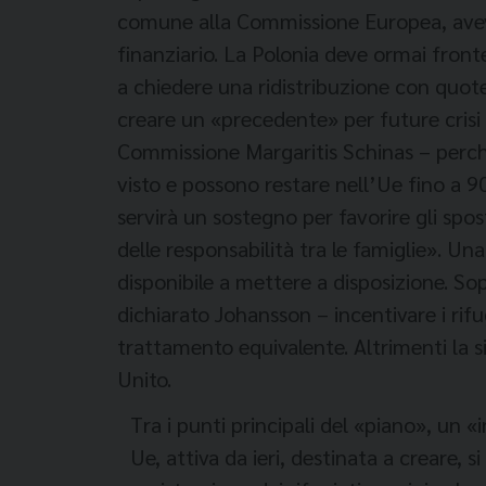
comune alla Commissione Europea, avevan
finanziario. La Polonia deve ormai front
a chiedere una ridistribuzione con quote.
creare un «precedente» per future crisi 
Commissione Margaritis Schinas – perché 
visto e possono restare nell’Ue fino a 90 
servirà un sostegno per favorire gli spo
delle responsabilità tra le famiglie». Un
disponibile a mettere a disposizione. So
dichiarato Johansson – incentivare i rifu
trattamento
equivalente. Altrimenti la 
Unito.
Tra i punti principali del «piano», un 
Ue, attiva da ieri, destinata a creare, 