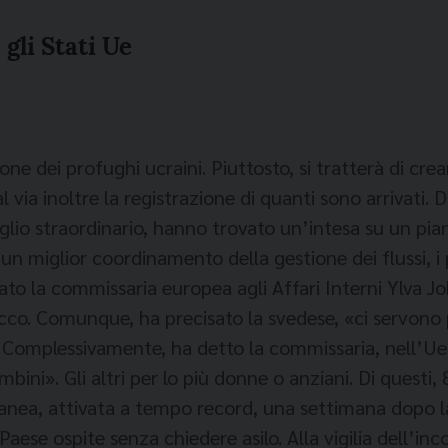
 gli Stati Ue
one dei profughi ucraini. Piuttosto, si tratterà di cre
 via inoltre la registrazione di quanti sono arrivati. D
iglio straordinario, hanno trovato un’intesa su un pia
un miglior coordinamento della gestione dei flussi, i 
o la commissaria europea agli Affari Interni Ylva Joh
icco. Comunque, ha precisato la svedese, «ci servono 
 Complessivamente, ha detto la commissaria, nell’Ue s
bini». Gli altri per lo più donne o anziani. Di questi
ranea, attivata a tempo record, una settimana dopo la
l Paese ospite senza
chiedere asilo.
Alla vigilia dell’inc