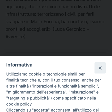
aggiunge, che i russi «non hanno distrutto le
infrastrutture: terrorizzano i civili per farli
scappare ». Ma in Europa, ha concluso, «siamo
pronti ad accoglierli». (Luca Geronico –
Avvenire)
Temi:
Informativa
PROFUGHI UCRAINI
Utilizziamo cookie o tecnologie simili per
UCRAINA
finalità tecniche e, con il tuo consenso, anche per
UNIONE EUROPEA
altre finalità ("interazioni e funzionalità semplici",
"miglioramento dell'esperienza", "misurazione" e
"targeting e pubblicità") come specificato nella
cookie policy.
Cliccando su "accetta" acconsenti all'utilizzo dei