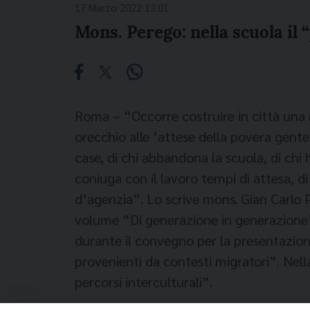
17 Marzo 2022 13:01
Mons. Perego: nella scuola il 
Roma – “Occorre costruire in città una n
orecchio alle ‘attese della povera gente’: 
case, di chi abbandona la scuola, di chi h
coniuga con il lavoro tempi di attesa, d
d’agenzia”. Lo scrive mons. Gian Carlo 
volume “Di generazione in generazione”
durante il convegno per la presentazione
provenienti da contesti migratori”. Nell
percorsi interculturali”.