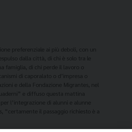
one preferenziale ai più deboli, con un
spulso dalla città, di chi è solo tra le
a famiglia, di chi perde il lavoro o
ccanismi di caporalato o d’impresa o
azioni e della Fondazione Migrantes, nel
uaderni” e diffuso questa mattina
per l’integrazione di alunni e alunne
s, “certamente il passaggio richiesto è a