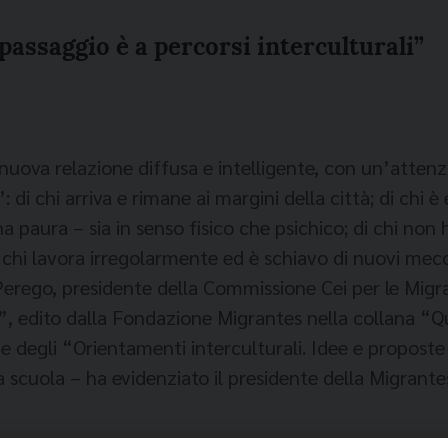
“passaggio è a percorsi interculturali”
uova relazione diffusa e intelligente, con un’attenzi
di chi arriva e rimane ai margini della città; di chi è e
a paura – sia in senso fisico che psichico; di chi non h
i chi lavora irregolarmente ed è schiavo di nuovi me
Perego, presidente della Commissione Cei per le Migr
, edito dalla Fondazione Migrantes nella collana “Q
 degli “Orientamenti interculturali. Idee e proposte 
a scuola – ha evidenziato il presidente della Migrante