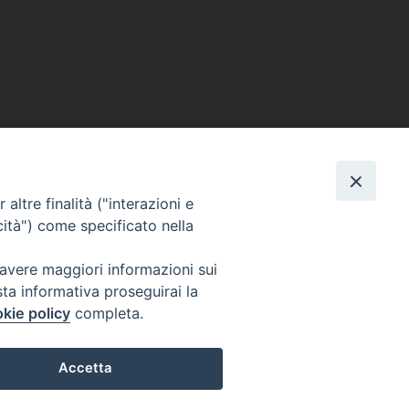
altre finalità ("interazioni e
cità") come specificato nella
 avere maggiori informazioni sui
sta informativa proseguirai la
kie policy
completa.
s
Privacy Policy
© 2026 WebSeed
Accetta