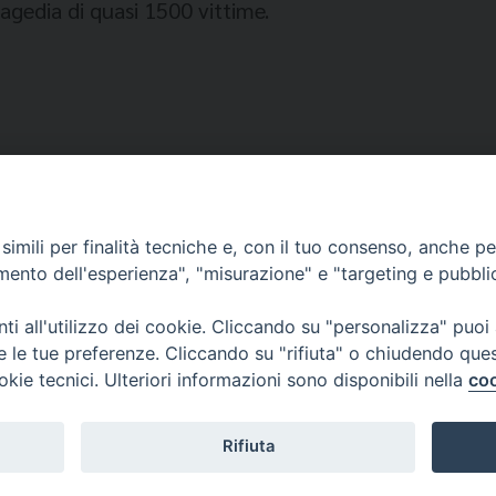
agedia di quasi 1500 vittime.
imili per finalità tecniche e, con il tuo consenso, anche per 
amento dell'esperienza", "misurazione" e "targeting e pubbli
FONDAZIONE MIGRANTES
UCRAINA
i all'utilizzo dei cookie. Cliccando su "personalizza" puoi
re le tue preferenze. Cliccando su "rifiuta" o chiudendo que
okie tecnici. Ulteriori informazioni sono disponibili nella
coo
Fondazione Migrante
Rifiuta