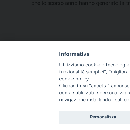
che lo scorso anno hanno generato la tr
Informativa
Temi:
Utilizziamo cookie o tecnologie s
funzionalità semplici", "miglior
COMMISSIONE EPISCOPALE PER LE MIGRAZIONI
cookie policy.
Cliccando su "accetta" acconsent
cookie utilizzati e personalizza
navigazione installando i soli co
Migrantes Online
Personalizza