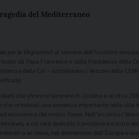
 tragedia del Mediterraneo
e per le Migrazioni) al termine dell’incontro tenuto
 rivolto da Papa Francesco e dalla Presidenza della Ce
sidenza della Cei – sottolineano i Vescovi della CEM
sificate.
aliani che vivono e lavorano in Ucraina e ai circa 250
ale che ortodossi: una presenza importante nella vita de
ed economica del nostro Paese. Nell’incontro i Vesco
erraneo, a cui sarà dedicato il prossimo incontro dei 
nati a se stessi, nel disinteresse dell’Europa e assist