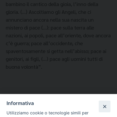
bambino il cantico della gioia, l’inno della
gloria. (…) Ascoltiamo gli Angeli, che ci
annunciano ancora nella sua nascita un
mistero di pace (…): pace sulla terra alle
nazioni, ai popoli, pace all’oriente, dove ancora
c’è guerra; pace all’occidente, che
spaventosamente si getta nell’abisso; pace ai
genitori, ai figli, (…) pace agli uomini tutti di
buona volontà”.
Informativa
Temi:
Utilizziamo cookie o tecnologie simili per
FESTA DEI POPOLI