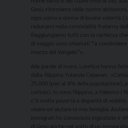
nome santo e del cuore mite di Dio. Sulla
Gesù, ritorniamo nelle nostre abitazioni,
ogni uomo e donna di buona volontà Colui
radunarci nella convivialità fraterna de
Raggiungiamo tutti con la certezza che 
di viaggio sono chiamati “a condividere 
mezzo del Vangelo”».
Alle parole di mons. Lorefice hanno fatt
dalla filippina Yolanda Cayanan: «Carissi
25.000 (pari al 4% della popolazione), p
cattolici. Io sono filippina, a Palermo i
c’è molta povertà e disparità di reddito
vivere ed aiutare la mia famiglia. Aiutar
immigrati ho conosciuto ingiustizie e dif
di Gesù anche nel volto di un immigrato