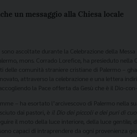
nche un messaggio alla Chiesa locale
 sono ascoltate durante la Celebrazione della Messa de
lermo, mons. Corrado Lorefice, ha presieduto nella C
i delle comunità straniere cristiane di Palermo – ghanes
novato, attraverso la celebrazione e una lettera indir
 accogliendo la Pace offerta da Gesù che è il Dio-con-
me – ha esortato l’arcivescovo di Palermo nella su
sciuto dai pastori, è
il Dio dei piccoli
e dei puri di cuo
eguire il moto della luce interiore, della luce gentile
i sono capaci di intraprendere da ogni provenienza ge