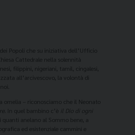
i Popoli che su iniziativa dell’Ufficio
hiesa Cattedrale nella solennità
i, filippini, nigeriani, tamil, cingalesi,
izzata all’arcivescovo, la volontà di
noi.
a omelia – riconosciamo che il Neonato
re
. In quel bambino c’è
il Dio di ogni
, di quanti anelano al Sommo bene, a
ografica ed esistenziale cammini e