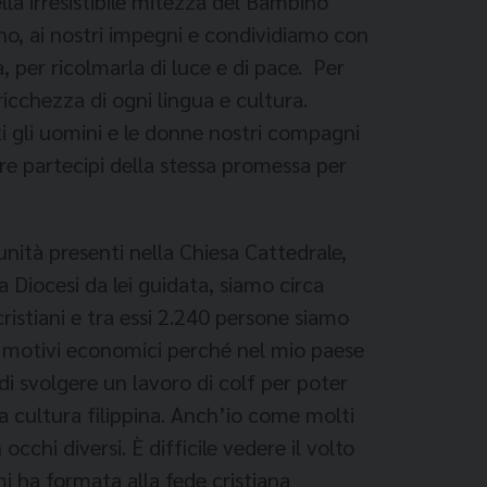
lla irresistibile mitezza del Bambino
iano, ai nostri impegni e condividiamo con
 per ricolmarla di luce e di pace. Per
icchezza di ogni lingua e cultura.
i gli uomini e le donne nostri compagni
ere partecipi della stessa promessa per
nità presenti nella Chiesa Cattedrale,
a Diocesi da lei guidata, siamo circa
ristiani e tra essi 2.240 persone siamo
per motivi economici perché nel mio paese
di svolgere un lavoro di colf per poter
ra cultura filippina. Anch’io come molti
cchi diversi. È difficile vedere il volto
i ha formata alla fede cristiana