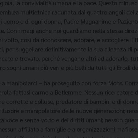
era gioia, la convivialità umana e la pace. Questo min
emblea multietnica radunata dai quattro angoli dell
i uomo e di ogni donna, Padre Magnanime e Paziente,
e. Con i magi anche noi guardiamo nella stessa direzion
 volto, così da riconoscere, adorare, e accogliere il
, per suggellare definitivamente la sua alleanza di 
ato e trovato, perché vengano altri ad adorarlo, tutt
o sogni umani più veri e più belli da tutti gli Erodi de
 a manipolarci – ha proseguito con forza Mons. Corrad
arola fattasi carme a Betlemme. Nessun ricercatore di
e corrotto e colluso, predatore di bambini e di donne, 
 illusore e manipolatore delle nuove generazioni; nes
nza voce e senza volto e dei diritti umani; nessun gu
nessun affiliato a famiglie e a organizzazioni mafiose