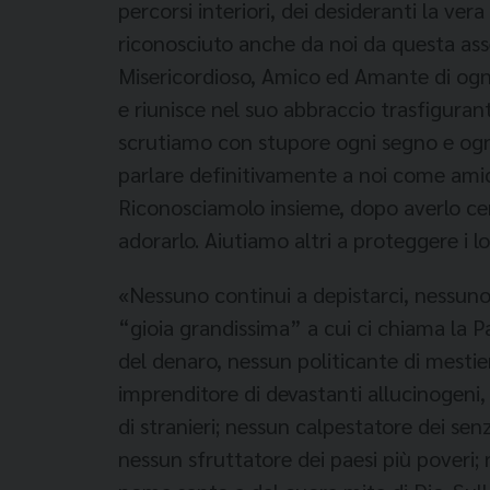
percorsi interiori, dei desideranti la v
riconosciuto anche da noi da questa ass
Misericordioso, Amico ed Amante di ogn
e riunisce nel suo abbraccio trasfigurant
scrutiamo con stupore ogni segno e ogni
parlare definitivamente a noi come amici
Riconosciamolo insieme, dopo averlo cerc
adorarlo. Aiutiamo altri a proteggere i lor
«Nessuno continui a depistarci, nessuno
“gioia grandissima” a cui ci chiama la P
del denaro, nessun politicante di mestier
imprenditore di devastanti allucinogeni,
di stranieri; nessun calpestatore dei se
nessun sfruttatore dei paesi più poveri; 