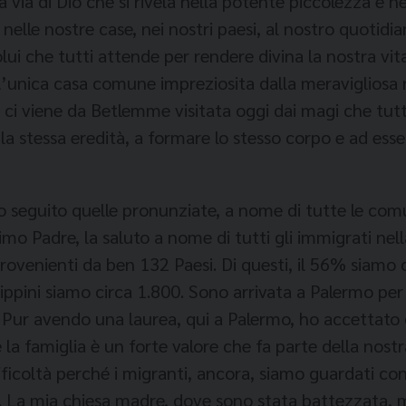
 via di Dio che si rivela nella potente piccolezza e ne
 nelle nostre case, nei nostri paesi, al nostro quotid
 che tutti attende per rendere divina la nostra vita,
ll’unica casa comune impreziosita dalla meravigliosa r
ci viene da Betlemme visitata oggi dai magi che tutt
la stessa eredità, a formare lo stesso corpo e ad ess
o seguito quelle pronunziate, a nome di tutte le comu
mo Padre, la saluto a nome di tutti gli immigrati nell
rovenienti da ben 132 Paesi. Di questi, il 56% siamo c
 filippini siamo circa 1.800. Sono arrivata a Palermo 
. Pur avendo una laurea, qui a Palermo, ho accettato 
e la famiglia è un forte valore che fa parte della nost
ficoltà perché i migranti, ancora, siamo guardati con o
. La mia chiesa madre, dove sono stata battezzata, m