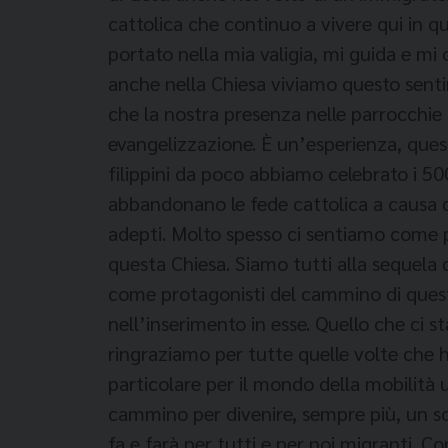
cattolica che continuo a vivere qui in 
portato nella mia valigia, mi guida e mi
anche nella Chiesa viviamo questo sent
che la nostra presenza nelle parrocchie
evangelizzazione. È un’esperienza, questa
filippini da poco abbiamo celebrato i 50
abbandonano le fede cattolica a causa de
adepti. Molto spesso ci sentiamo come pec
questa Chiesa. Siamo tutti alla sequela d
come protagonisti del cammino di questa
nell’inserimento in esse. Quello che ci s
ringraziamo per tutte quelle volte che h
particolare per il mondo della mobilit
cammino per divenire, sempre più, un so
fa e farà per tutti e per noi migranti. C