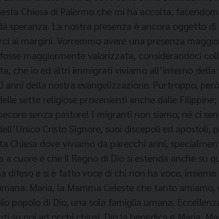
questa Chiesa di Palermo che mi ha accolta, facendomi
 dà speranza. La nostra presenza è ancora oggetto di 
irci ai margini. Vorremmo avere una presenza maggio
 fosse maggiormente valorizzata, considerandoci coll
, che io ed altri immigrati viviamo all’interno della 
0 anni della nostra evangelizzazione. Purtroppo, però
lle sette religiose provenienti anche dalle Filippine;
ore senza pastore! I migranti non siamo, né ci sentiamo
ell’Unico Cristo Signore, suoi discepoli ed apostoli, 
 Chiesa dove viviamo da parecchi anni, specialmente 
ta a cuore è che il Regno di Dio si estenda anche su q
a difeso e si è fatto voce di chi non ha voce, insieme
à umana. Maria, la Mamma Celeste che tanto amiamo,
lo popolo di Dio, una sola famiglia umana. Eccellenza
onti su noi ad occhi chiusi. Dio la benedica e Maria, M