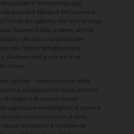
uscolo cucciolo d’uomo venga oggi
a terra come il Messia di Dio Sommo e
 l’Umile Accogliente, che tutti avvolge
e, fissiamo il cielo, insieme, attenti,
 Bambino che Dio ci ha donato per
pace con l’intera famiglia umana.
i. Aiutiamo altri a cercarlo e ad
lla storia».
o Lorefice – nessuno ci privi della
 potere, orgoglioso nel cuore, idolatra
di disabili e di anziani, nessun
sun oppressore e respingitore di poveri e
errafondaio e commerciante di armi;
, nessun usurpatore e traditore del